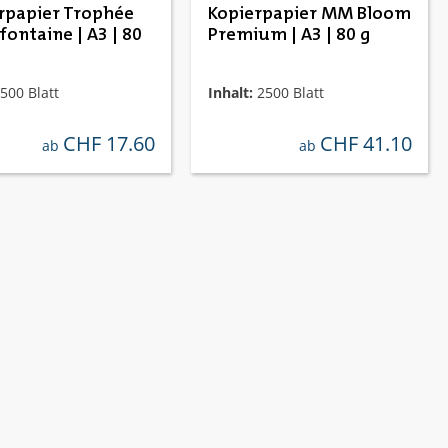
rpapier Trophée
Kopierpapier MM Bloom
taine | A3 | 80
Premium | A3 | 80 g
500 Blatt
Inhalt:
2500 Blatt
CHF 17.60
CHF 41.10
regulärer preis:
regulärer preis:
ab
ab