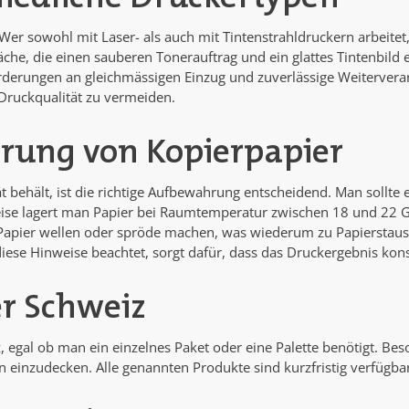
 Wer sowohl mit Laser- als auch mit Tintenstrahldruckern arbeitet, 
fläche, die einen sauberen Tonerauftrag und ein glattes Tintenbil
derungen an gleichmässigen Einzug und zuverlässige Weiterverarb
 Druckqualität zu vermeiden.
gerung von Kopierpapier
 behält, ist die richtige Aufbewahrung entscheidend. Man sollte e
eise lagert man Papier bei Raumtemperatur zwischen 18 und 22 Gra
s Papier wellen oder spröde machen, was wiederum zu Papierstau
iese Hinweise beachtet, sorgt dafür, dass das Druckergebnis kons
er Schweiz
, egal ob man ein einzelnes Paket oder eine Palette benötigt. Be
n einzudecken. Alle genannten Produkte sind kurzfristig verfügbar