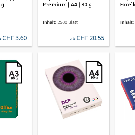
 g
Premium | A4 | 80 g
Excell
Inhalt:
2500 Blatt
Inhalt:
CHF 3.60
CHF 20.55
gulärer preis:
regulärer preis:
b
ab