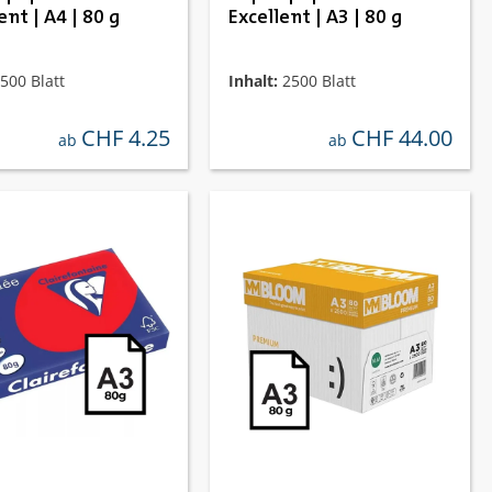
ent | A4 | 80 g
Excellent | A3 | 80 g
500 Blatt
Inhalt:
2500 Blatt
CHF 4.25
CHF 44.00
regulärer preis:
regulärer preis:
ab
ab