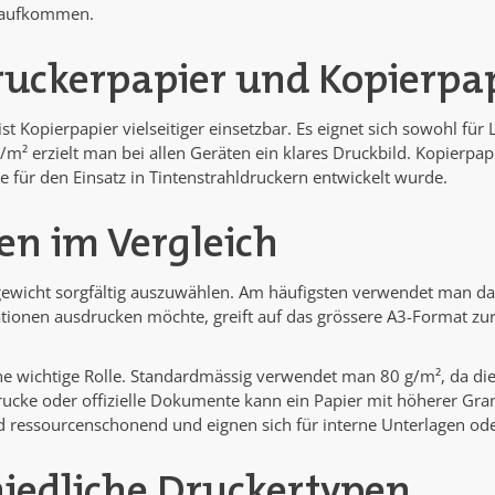
ckaufkommen.
ruckerpapier und Kopierpa
st Kopierpapier vielseitiger einsetzbar. Es eignet sich sowohl für
² erzielt man bei allen Geräten ein klares Druckbild. Kopierpap
ür den Einsatz in Tintenstrahldruckern entwickelt wurde.
n im Vergleich
wicht sorgfältig auszuwählen. Am häufigsten verwendet man das F
ionen ausdrucken möchte, greift auf das grössere A3-Format zurüc
e wichtige Rolle. Standardmässig verwendet man 80 g/m², da die
ke oder offizielle Dokumente kann ein Papier mit höherer Gramma
d ressourcenschonend und eignen sich für interne Unterlagen o
hiedliche Druckertypen