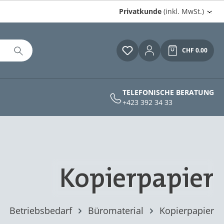
Privatkunde
(inkl. MwSt.)
CHF 0.00
Du hast 0 Produkte auf
Warenkor
TELEFONISCHE BERATUNG
+423 392 34 33
Kopierpapier
Betriebsbedarf
Büromaterial
Kopierpapier