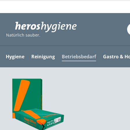
m Hauptinhalt springen
Zur Suche springen
Zur Hauptnavigation springen
Natürlich sauber.
Hygiene
Reinigung
Betriebsbedarf
Gastro & Ho