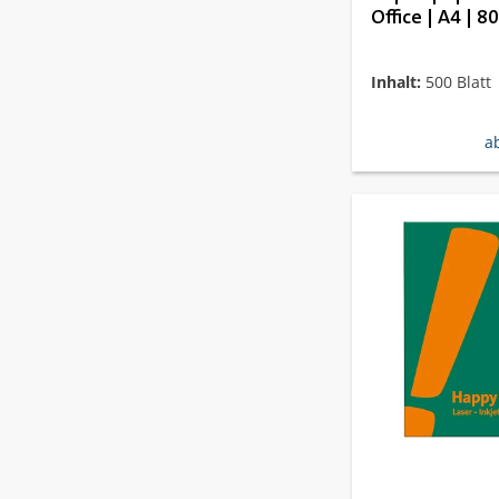
Office | A4 | 80
Inhalt:
500 Blatt
re
a