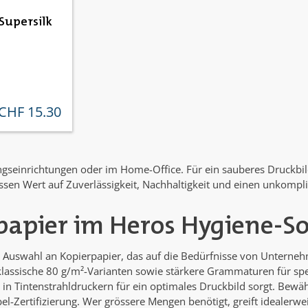
Supersilk
CHF 15.30
ulärer preis:
dungseinrichtungen oder im Home-Office. Für ein sauberes Druckbi
sen Wert auf Zuverlässigkeit, Nachhaltigkeit und einen unkompliz
papier im Heros Hygiene-S
ige Auswahl an Kopierpapier, das auf die Bedürfnisse von Unter
lassische 80 g/m²-Varianten sowie stärkere Grammaturen für spe
h in Tintenstrahldruckern für ein optimales Druckbild sorgt. Bewä
el-Zertifizierung. Wer grössere Mengen benötigt, greift idealerw