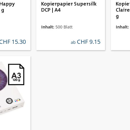
 Happy
Kopierpapier Supersilk
Kopie
 g
DCP | A4
Clairefon
g
Inhalt:
500 Blatt
Inhalt:
CHF 15.30
CHF 9.15
ulärer preis:
regulärer preis:
ab