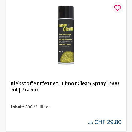
Klebstoffentferner | LimonClean Spray | 500
ml | Pramol
Inhalt:
500 Milliliter
CHF 29.80
regulärer preis:
ab