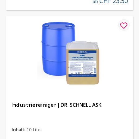
CHF 23.50
regulärer preis:
ab
Industriereiniger | DR. SCHNELL ASK
Inhalt:
10 Liter