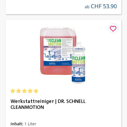
CHF 53.90
regulärer preis:
ab
Durchschnittliche Bewertung von 5 von 5 Sternen
Werkstattreiniger | DR. SCHNELL
CLEANMOTION
Inhalt:
1 Liter