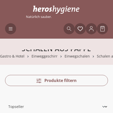
Zum Hauptinhalt springen
Natürlich sauber.
Du hast 0 Produ
Waren
SCHALEN AUS PAPPE
Gastro & Hotel
Einweggeschirr
Einwegschalen
Schalen 
Produkte filtern