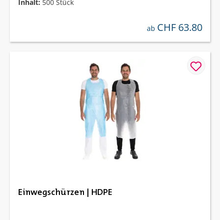
Inhalt:
500 Stück
CHF 63.80
regulärer preis:
ab
Einwegschürzen | HDPE