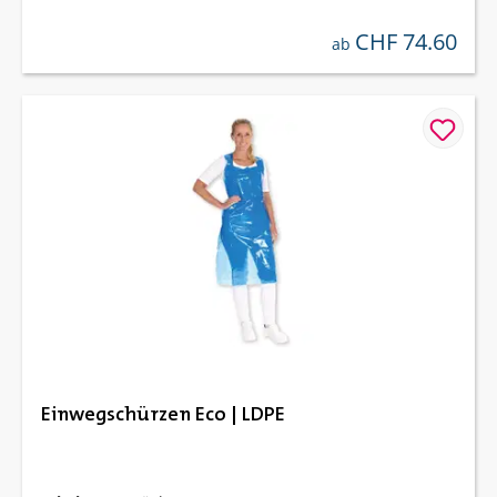
CHF 74.60
regulärer preis:
ab
Einwegschürzen Eco | LDPE