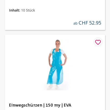
Inhalt:
10 Stück
CHF 52.95
regulärer preis:
ab
Einwegschürzen | 150 my | EVA