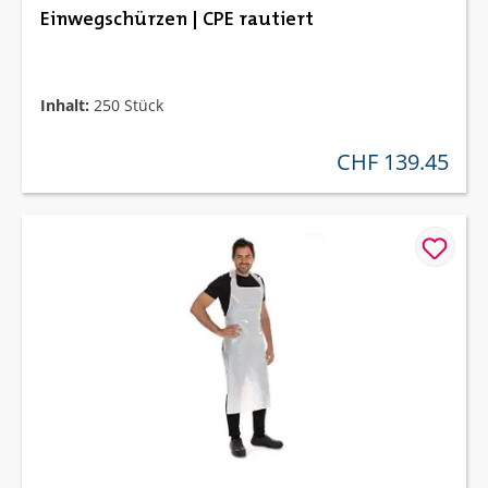
Einwegschürzen | CPE rautiert
Inhalt:
250 Stück
CHF 139.45
regulärer preis: