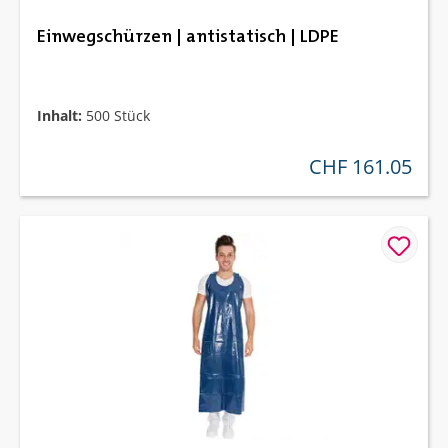
Einwegschürzen | antistatisch | LDPE
Inhalt:
500 Stück
CHF 161.05
regulärer preis: