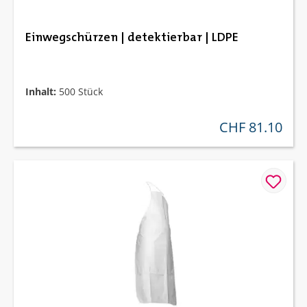
Einwegschürzen | detektierbar | LDPE
Inhalt:
500 Stück
CHF 81.10
regulärer preis: