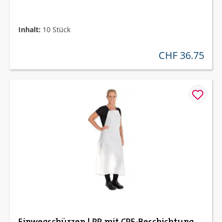
Inhalt:
10 Stück
CHF 36.75
regulärer preis:
Einwegschürzen | PP mit CPE-Beschichtung