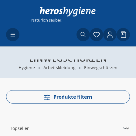
Zum Hauptinhalt springen
Natürlich sauber.
Du hast 0 Produ
Waren
EINWEGSCHÜRZEN
Hygiene
Arbeitskleidung
Einwegschürzen
Produkte filtern