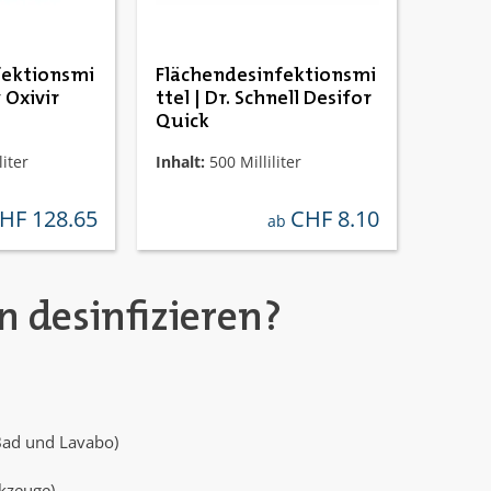
fektionsmi
Flächendesinfektionsmi
 Oxivir
ttel | Dr. Schnell Desifor
Quick
liter
Inhalt:
500 Milliliter
HF 128.65
CHF 8.10
gulärer preis:
regulärer preis:
ab
n desinfizieren?
 Bad und Lavabo)
rkzeuge)