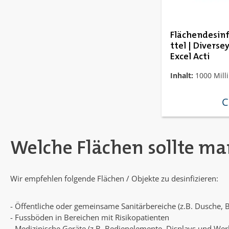
Flächendesin
ttel | Diversey
Excel Acti
Inhalt:
1000 Milli
C
re
Welche Flächen sollte ma
Wir empfehlen folgende Flächen / Objekte zu desinfizieren:
- Öffentliche oder gemeinsame Sanitärbereiche (z.B. Dusche,
- Fussböden in Bereichen mit Risikopatienten
- Medizinische Geräte (z.B. Bedienelemente, Displays und We