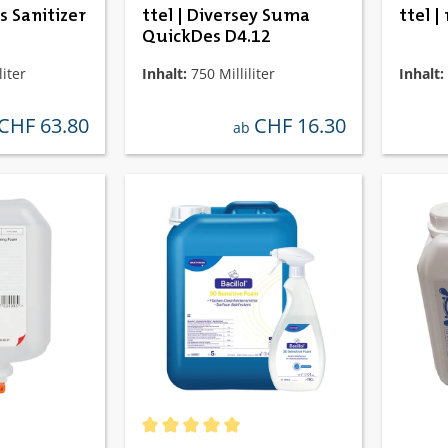
ss Sanitizer
ttel | Diversey Suma
ttel 
QuickDes D4.12
liter
Inhalt:
750 Milliliter
Inhalt:
CHF 63.80
CHF 16.30
regulärer preis:
regulärer preis:
ab
Durchschnittliche Bewertung von 5 von 5 St