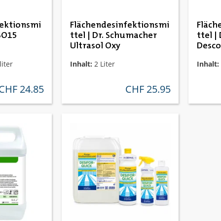
ektionsmi
Flächendesinfektionsmi
Fläch
 SO15
ttel | Dr. Schumacher
ttel 
Ultrasol Oxy
Desco
liter
Inhalt:
2 Liter
Inhalt:
CHF 24.85
CHF 25.95
regulärer preis:
regulärer preis: