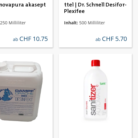
| novapura akasept
ttel | Dr. Schnell Desifor-
Plexifee
250 Milliliter
Inhalt:
500 Milliliter
CHF 10.75
CHF 5.70
regulärer preis:
regulärer preis:
ab
ab
ernen