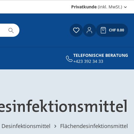
Privatkunde
(inkl. MwSt.)
CHF 0.00
Du hast 0 Produkte auf
Warenkor
TELEFONISCHE BERATUNG
+423 392 34 33
esinfektionsmittel
Desinfektionsmittel
Flächendesinfektionsmittel