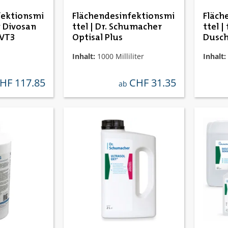
fektionsmi
Flächendesinfektionsmi
Fläch
y Divosan
ttel | Dr. Schumacher
ttel |
 VT3
Optisal Plus
Dusch
Medi 
Inhalt:
1000 Milliliter
Inhalt:
HF 117.85
CHF 31.35
gulärer preis:
regulärer preis:
ab