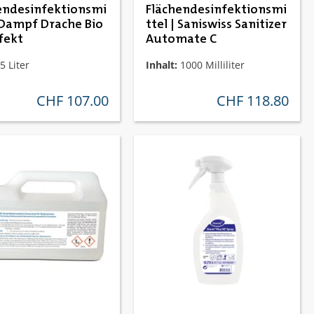
endesinfektionsmi
Flächendesinfektionsmi
| Dampf Drache Bio
ttel | Saniswiss Sanitizer
fekt
Automate C
5 Liter
Inhalt:
1000 Milliliter
CHF 107.00
CHF 118.80
regulärer preis:
regulärer preis: