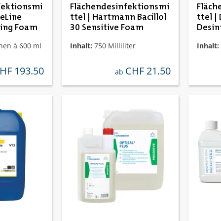
fektionsmi
Flächendesinfektionsmi
Fläch
reLine
ttel | Hartmann Bacillol
ttel 
ning Foam
30 Sensitive Foam
Desin
hen à 600 ml
Inhalt:
750 Milliliter
Inhalt:
HF 193.50
CHF 21.50
gulärer preis:
regulärer preis:
ab