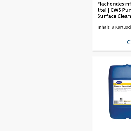
Flächendesin
ttel | CWS Pu
Surface Clea
Inhalt:
8 Kartusc
C
re