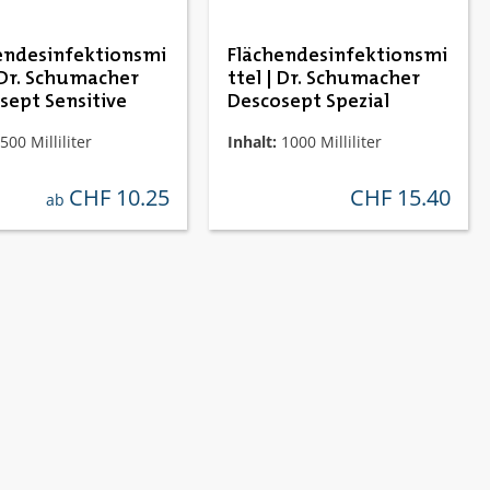
endesinfektionsmi
Flächendesinfektionsmi
| Dr. Schumacher
ttel | Dr. Schumacher
sept Sensitive
Descosept Spezial
500 Milliliter
Inhalt:
1000 Milliliter
CHF 10.25
CHF 15.40
regulärer preis:
regulärer preis:
ab