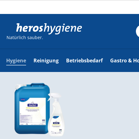
m Hauptinhalt springen
Zur Suche springen
Zur Hauptnavigation springen
Natürlich sauber.
Hygiene
Reinigung
Betriebsbedarf
Gastro & Ho