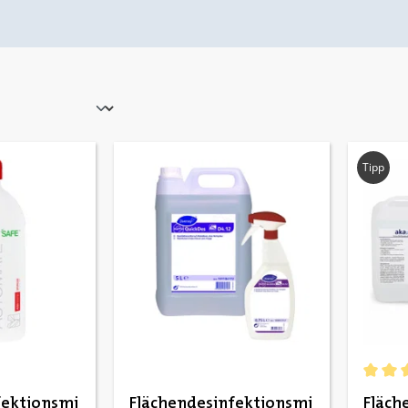
Tipp
Durchs
fektionsmi
Flächendesinfektionsmi
Fläch