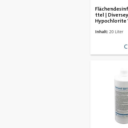
Flächendesin
ttel | Diverse
Hypochlorite
Inhalt:
20 Liter
C
re