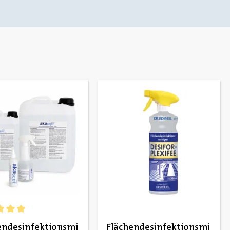
chnittliche Bewertung von 5 von 5 Sternen
endesinfektionsmi
Flächendesinfektionsmi