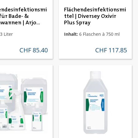
endesinfektionsmi
Flächendesinfektionsmi
 für Bade- &
ttel | Diversey Oxivir
wannen | Arjo
Plus Spray
Des
3 Liter
Inhalt:
6 Flaschen à 750 ml
CHF 85.40
CHF 117.85
regulärer preis:
regulärer preis: