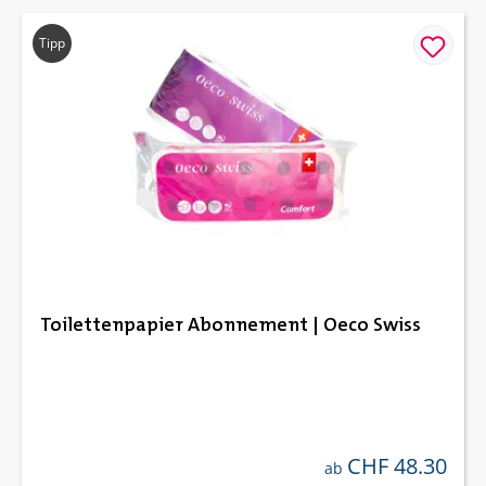
Tipp
Toilettenpapier Abonnement | Oeco Swiss
CHF 48.30
regulärer preis:
ab