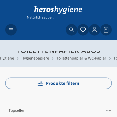
Zum Hauptinhalt springen
Natürlich sauber.
Du hast 0 Produ
Waren
TOILETTENPAPIER ABOS
Hygiene
Hygienepapiere
Toilettenpapier & WC-Papier
T
Produkte filtern