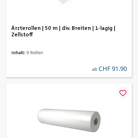
Ärzterollen | 50 m | div. Breiten | 1-lagig |
Zellstoff
Inhalt:
9 Rollen
CHF 91.90
regulärer preis:
ab