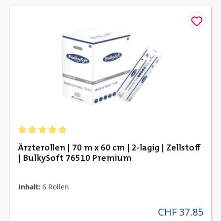
Durchschnittliche Bewertung von 5 von 5 Sternen
Ärzterollen | 70 m x 60 cm | 2-lagig | Zellstoff
| BulkySoft 76510 Premium
Inhalt:
6 Rollen
CHF 37.85
regulärer preis: