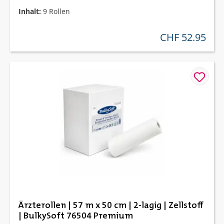
Inhalt:
9 Rollen
CHF 52.95
regulärer preis:
Ärzterollen | 57 m x 50 cm | 2-lagig | Zellstoff
| BulkySoft 76504 Premium