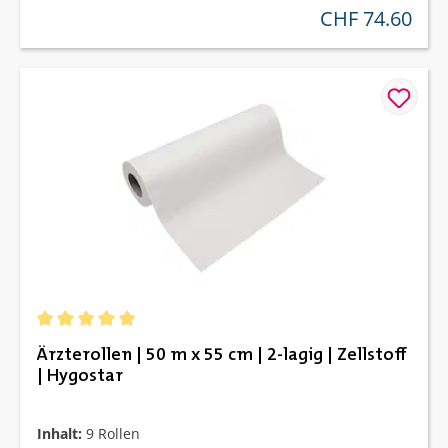
CHF 74.60
regulärer preis:
Durchschnittliche Bewertung von 5 von 5 Sternen
Ärzterollen | 50 m x 55 cm | 2-lagig | Zellstoff
| Hygostar
Inhalt:
9 Rollen