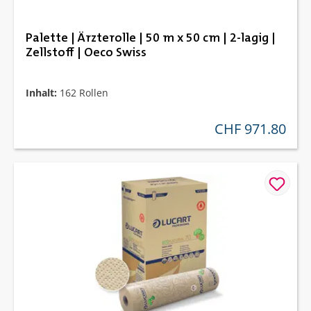
Palette | Ärzterolle | 50 m x 50 cm | 2-lagig |
Zellstoff | Oeco Swiss
Inhalt:
162 Rollen
CHF 971.80
regulärer preis: