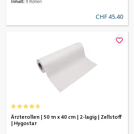
Inhalt:
9 Rollen
CHF 45.40
regulärer preis:
Durchschnittliche Bewertung von 4.82 von 5 Sternen
Ärzterollen | 50 m x 40 cm | 2-lagig | Zellstoff
| Hygostar