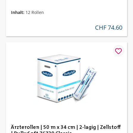
Inhalt:
12 Rollen
CHF 74.60
regulärer preis:
Ärzterollen | 50 m x 34 cm | 2-lagig | Zellstoff