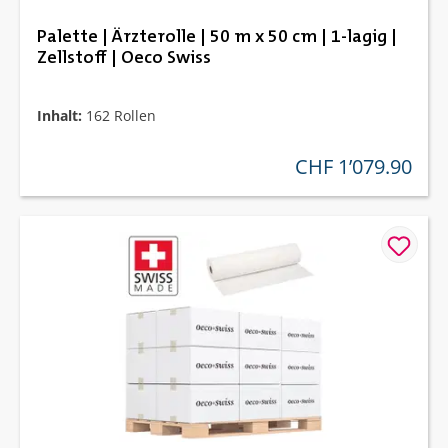
Palette | Ärzterolle | 50 m x 50 cm | 1-lagig |
Zellstoff | Oeco Swiss
Inhalt:
162 Rollen
CHF 1’079.90
regulärer preis: