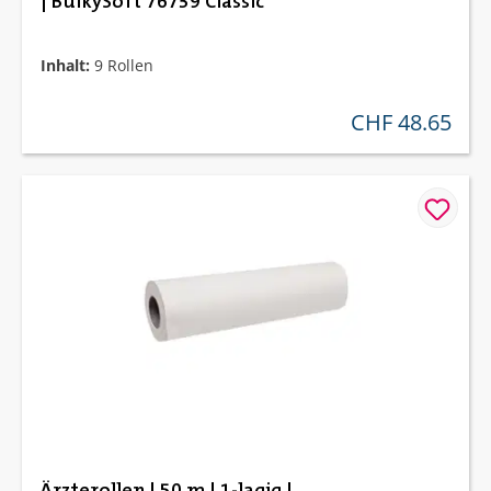
| BulkySoft 76739 Classic
Inhalt:
9 Rollen
CHF 48.65
regulärer preis:
Ärzterollen | 50 m | 1-lagig |