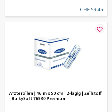
CHF 59.45
regulärer preis:
Ärzterollen | 46 m x 50 cm | 2-lagig | Zellstoff
| BulkySoft 76530 Premium