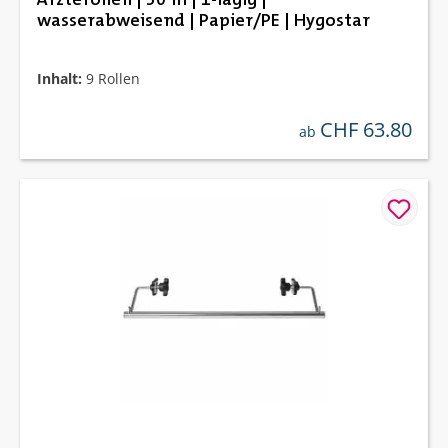
wasserabweisend | Papier/PE | Hygostar
Inhalt:
9 Rollen
CHF 63.80
regulärer preis:
ab