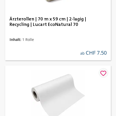
Ärzterollen | 70 m x 59 cm | 2-lagig |
Recycling | Lucart EcoNatural 70
Inhalt:
1 Rolle
CHF 7.50
regulärer preis:
ab