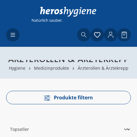
Zum Hauptinhalt springen
Natürlich sauber.
Du hast 0 Produ
Waren
ÄRZTEROLLEN & ÄRZTEKREPP
Hygiene
Medizinprodukte
Ärzterollen & Ärztekrepp
Produkte filtern