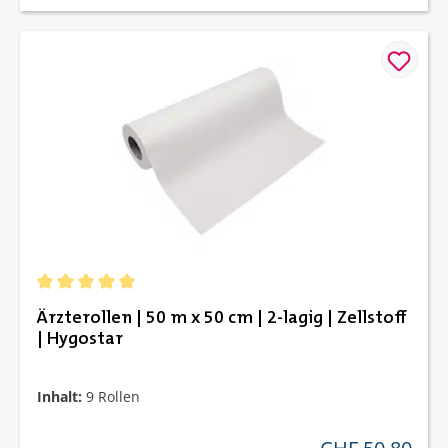
Durchschnittliche Bewertung von 5 von 5 Sternen
Ärzterollen | 50 m x 50 cm | 2-lagig | Zellstoff
| Hygostar
Inhalt:
9 Rollen
regulärer preis: