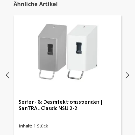
Produktgalerie überspringen
Ähnliche Artikel
Seifen- & Desinfektionsspender |
SanTRAL Classic NSU 2-2
Inhalt:
1 Stück