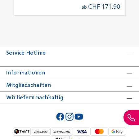
CHF 171.90
regulärer preis:
ab
Service-Hotline
Informationen
Mitgliedschaften
Wir liefern nachhaltig
VORKASSE
RECHNUNG