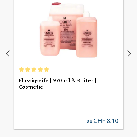
Durchschnittliche Bewertung von 5 von 5 Sternen
Flüssigseife | 970 ml & 3 Liter |
Cosmetic
CHF 8.10
regulärer preis:
ab