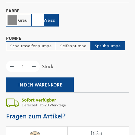
AUSWÄHLEN
FARBE
Grau
Weiss
AUSWÄHLEN
PUMPE
Schaumseifenpumpe
Seifenpumpe
Sprühpumpe
Produkt Anzahl: Gib den gewünschten Wer
Stück
IN DEN WARENKORB
Sofort verfügbar
Lieferzeit: 15-20 Werktage
Fragen zum Artikel?