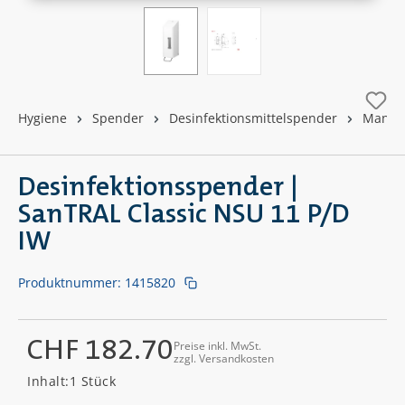
Hygiene
Spender
Desinfektionsmittelspender
Manuel
Desinfektionsspender |
SanTRAL Classic NSU 11 P/D
IW
Produktnummer:
1415820
CHF 182.70
Preise inkl. MwSt.
zzgl. Versandkosten
Regulärer Preis:
Inhalt:
1 Stück