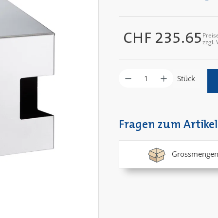
CHF 235.65
Preis
Regulärer Preis:
zzgl.
Produkt Anzahl: G
Stück
Fragen zum Artikel
Grossmengen