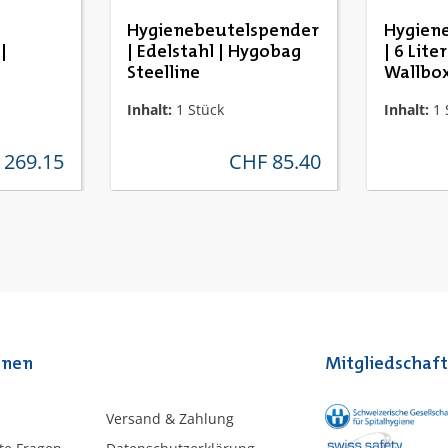
Hygienebeutelspender
Hygiene
|
| Edelstahl | Hygobag
| 6 Lite
Steelline
Wallbox
Inhalt:
1 Stück
Inhalt:
1 
 269.15
CHF 85.40
rer preis:
regulärer preis:
onen
Mitgliedschaf
Versand & Zahlung