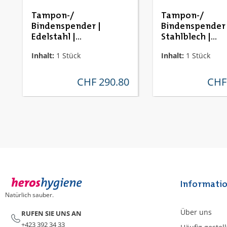
Tampon-/
Tampon-/
Bindenspender |
Bindenspender 
Edelstahl |
Stahlblech |
HygoComfort Steelline
HygoComfort
Inhalt:
1 Stück
Inhalt:
1 Stück
Whiteline
CHF 290.80
CHF
regulärer preis:
regulä
Informati
Natürlich sauber.
Über uns
RUFEN SIE UNS AN
+423 392 34 33