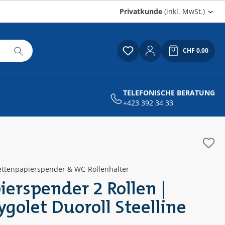
Privatkunde
(inkl. MwSt.)
CHF 0.00
Du hast 0 Produkte auf
Warenkor
TELEFONISCHE BERATUNG
+423 392 34 33
ettenpapierspender & WC-Rollenhalter
ierspender 2 Rollen |
ygolet Duoroll Steelline