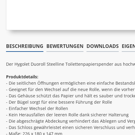
BESCHREIBUNG
BEWERTUNGEN
DOWNLOADS
EIGE
Der Hygolet Duoroll Steelline Toilettenpapierspender aus hochw
Produktdetails:
- Die seitlichen Öffnungen ermöglichen eine einfache Bestands
- Geeignet für den Wechsel auf die neue Rolle, wenn die vorher
- Das Gehäuse schützt das Papier und hält es sauber und trock
- Der Bügel sorgt für eine bessere Führung der Rolle
- Einfacher Wechsel der Rollen
- Kein Herausfallen der leeren Rolle dank sicherer Halterung
- Die abgeschrägte Abdeckung verhindert das Ablegen und Ver
- Das Schloss gewährleistet einen sicheren Verschluss und ver
- Maße: 226 x 180 x 147 mm