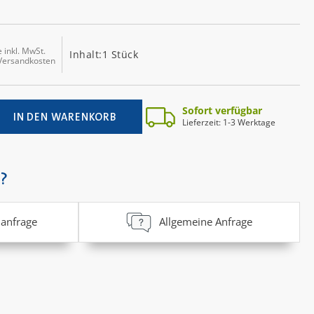
e inkl. MwSt.
Inhalt:
1 Stück
 Versandkosten
ib den gewünschten Wert ein oder benutz
Sofort verfügbar
IN DEN WARENKORB
Lieferzeit: 1-3 Werktage
?
anfrage
Allgemeine Anfrage