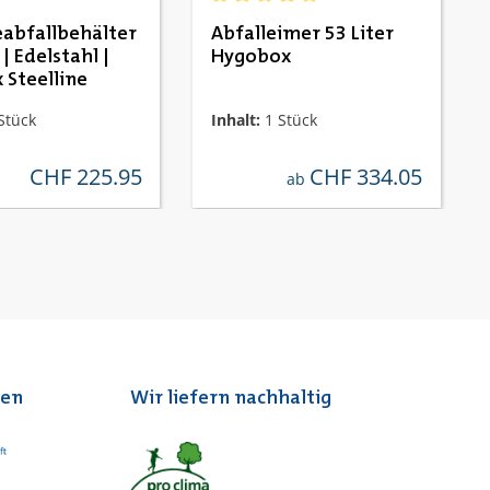
Durchschnittliche Bewertung von 5 v
abfallbehälter
Abfalleimer 53 Liter
r | Edelstahl |
Hygobox
 Steelline
Stück
Inhalt:
1 Stück
CHF 225.95
CHF 334.05
regulärer preis:
regulärer preis:
ab
ten
Wir liefern nachhaltig