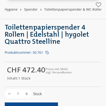
Hygiene
Spender
Toilettenpapierspender & WC-Rollenha
Toilettenpapierspender 4
Rollen | Edelstahl | hygolet
Quattro Steelline
Produktnummer:
50.761
CHF 472.40
Preise inkl. MwSt.
zzgl. Versandkosten
Regulärer Preis:
Inhalt:
1 Stück
Produkt Anzahl: Gib den gewünschten Wer
Stück