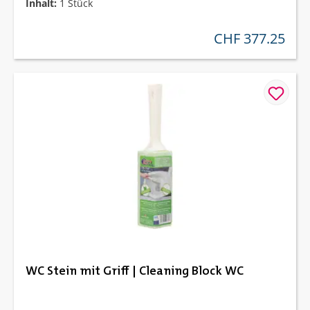
Inhalt:
1 Stück
CHF 377.25
regulärer preis:
WC Stein mit Griff | Cleaning Block WC