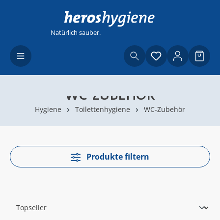
Zum Hauptinhalt springen
Natürlich sauber.
Du hast 0 Produ
Waren
WC-ZUBEHÖR
Hygiene
Toilettenhygiene
WC-Zubehör
Produkte filtern