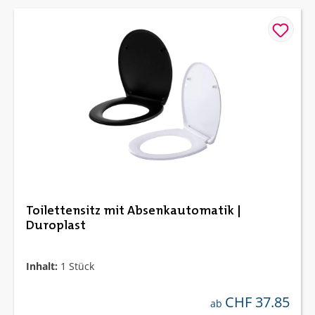
Toilettensitz mit Absenkautomatik |
Duroplast
Inhalt:
1 Stück
CHF 37.85
regulärer preis:
ab