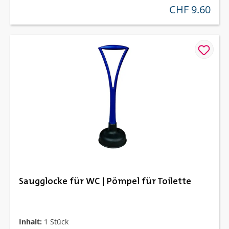
CHF 9.60
regulärer preis:
Saugglocke für WC | Pömpel für Toilette
Inhalt:
1 Stück