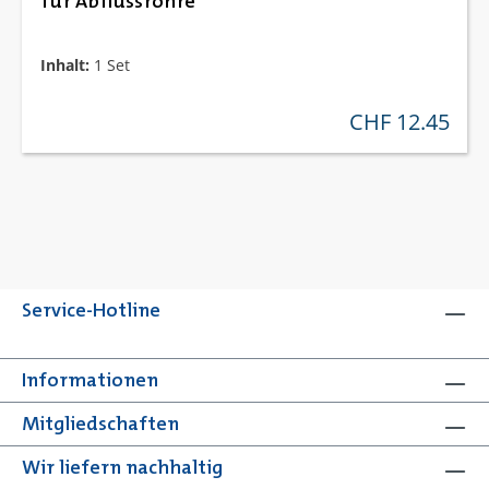
für Abflussrohre
Inhalt:
1 Set
CHF 12.45
regulärer preis:
Service-Hotline
Informationen
Mitgliedschaften
Wir liefern nachhaltig