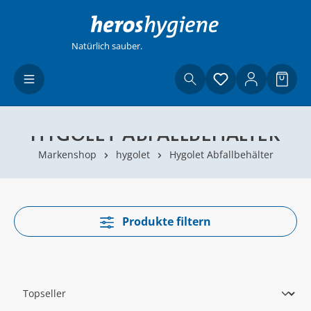
Zum Hauptinhalt springen
Natürlich sauber.
Du hast 0 Produ
Waren
HYGOLET ABFALLBEHÄLTER
Markenshop
hygolet
Hygolet Abfallbehälter
Produkte filtern