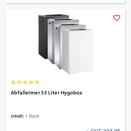
Durchschnittliche Bewertung von 5 von 5 Sternen
Abfalleimer 53 Liter Hygobox
Inhalt:
1 Stück
regulärer preis: