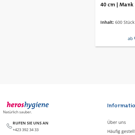
40 cm | Mank
Inhalt:
600 Stück
reg
ab
Informati
Natürlich sauber.
Über uns
RUFEN SIE UNS AN
+423 392 34 33
Häufig gestel