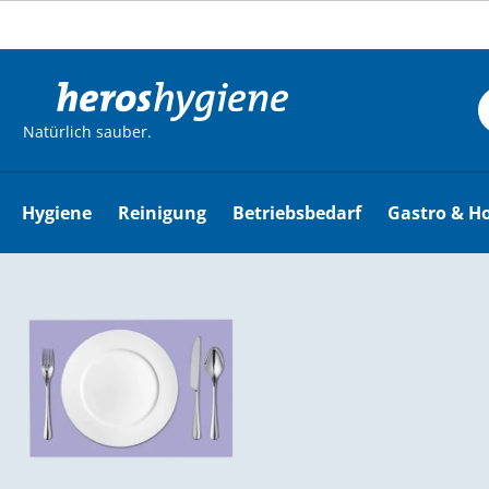
m Hauptinhalt springen
Zur Suche springen
Zur Hauptnavigation springen
Natürlich sauber.
Hygiene
Reinigung
Betriebsbedarf
Gastro & Ho