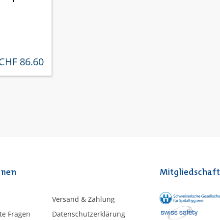
CHF 86.60
ulärer preis:
onen
Mitgliedschaf
Versand & Zahlung
lte Fragen
Datenschutzerklärung