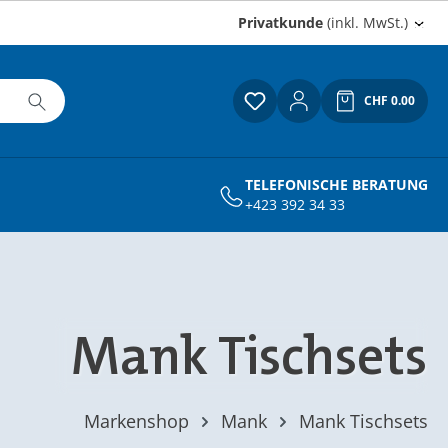
Privatkunde
(inkl. MwSt.)
CHF 0.00
Du hast 0 Produkte auf
Warenkor
TELEFONISCHE BERATUNG
+423 392 34 33
Mank Tischsets
Markenshop
Mank
Mank Tischsets