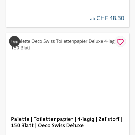
CHF 48.30
regulärer preis:
ab
Tipp
Palette | Toilettenpapier | 4-lagig | Zellstoff |
150 Blatt | Oeco Swiss Deluxe