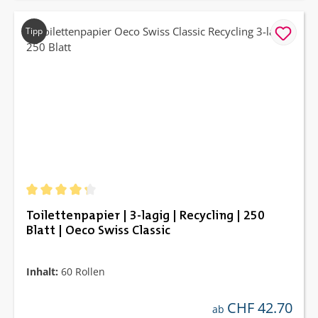
Tipp
Durchschnittliche Bewertung von 4.33 von 5 Sternen
Toilettenpapier | 3-lagig | Recycling | 250
Blatt | Oeco Swiss Classic
Inhalt:
60 Rollen
CHF 42.70
regulärer preis:
ab