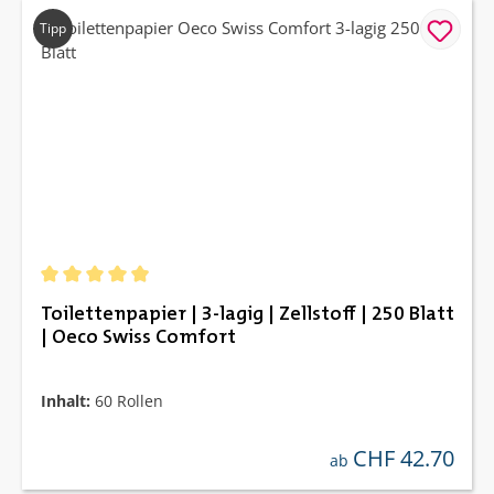
Tipp
Durchschnittliche Bewertung von 4.91 von 5 Sternen
Toilettenpapier | 3-lagig | Zellstoff | 250 Blatt
| Oeco Swiss Comfort
Inhalt:
60 Rollen
CHF 42.70
regulärer preis:
ab