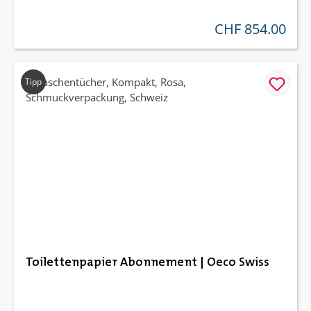
CHF 854.00
regulärer preis:
Tipp
Toilettenpapier Abonnement | Oeco Swiss