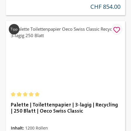
CHF 854.00
regulärer preis:
Tipp
Durchschnittliche Bewertung von 5 von 5 Sternen
Palette | Toilettenpapier | 3-lagig | Recycling
| 250 Blatt | Oeco Swiss Classic
Inhalt:
1200 Rollen