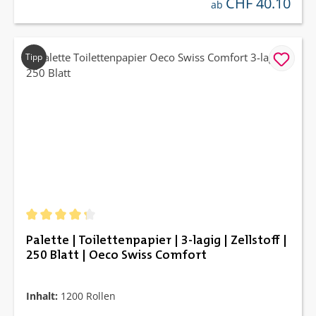
CHF 40.10
regulärer preis:
ab
Tipp
Durchschnittliche Bewertung von 4.25 von 5 Sternen
Palette | Toilettenpapier | 3-lagig | Zellstoff |
250 Blatt | Oeco Swiss Comfort
Inhalt:
1200 Rollen