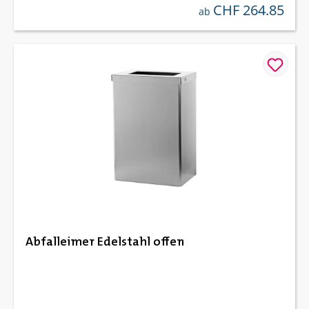
CHF 264.85
regulärer preis:
ab
Abfalleimer Edelstahl offen