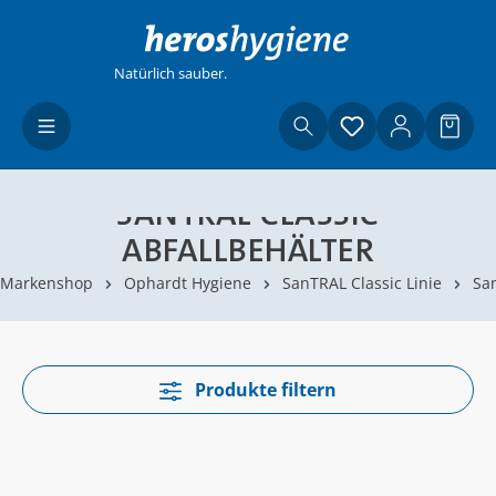
Zum Hauptinhalt springen
Natürlich sauber.
Du hast 0 Produ
Waren
SANTRAL CLASSIC
ABFALLBEHÄLTER
Markenshop
Ophardt Hygiene
SanTRAL Classic Linie
San
Produkte filtern