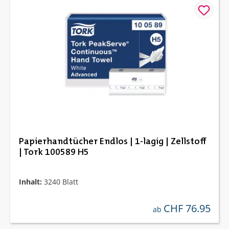
Papierhandtücher Endlos | 1-lagig | Zellstoff
| Tork 100589 H5
Inhalt:
3240 Blatt
CHF 76.95
regulärer preis:
ab