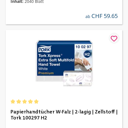
Inhalt:
2040 Blatt
CHF 59.65
regulärer preis:
ab
Durchschnittliche Bewertung von 5 von 5 Sternen
Papierhandtücher W-Falz | 2-lagig | Zellstoff |
Tork 100297 H2