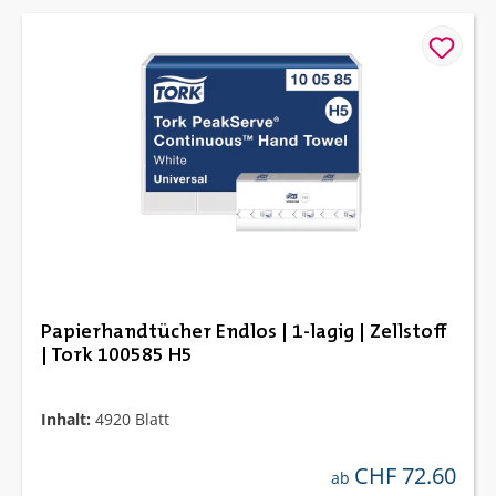
Papierhandtücher Endlos | 1-lagig | Zellstoff
| Tork 100585 H5
Inhalt:
4920 Blatt
CHF 72.60
regulärer preis:
ab