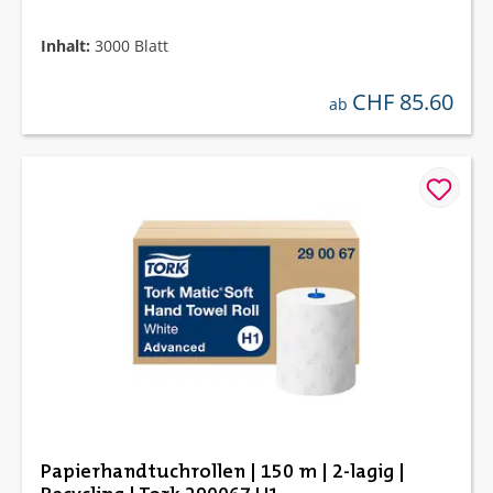
Inhalt:
3000 Blatt
CHF 85.60
regulärer preis:
ab
Papierhandtuchrollen | 150 m | 2-lagig |