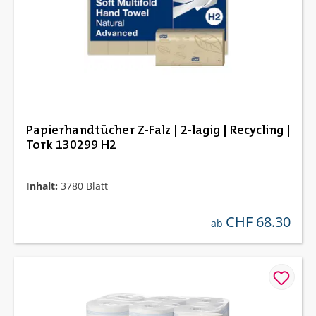
Papierhandtücher Z-Falz | 2-lagig | Recycling |
Tork 130299 H2
Inhalt:
3780 Blatt
CHF 68.30
regulärer preis:
ab