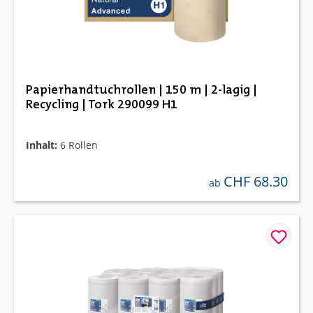
Papierhandtuchrollen | 150 m | 2-lagig |
Recycling | Tork 290099 H1
Inhalt:
6 Rollen
CHF 68.30
regulärer preis:
ab