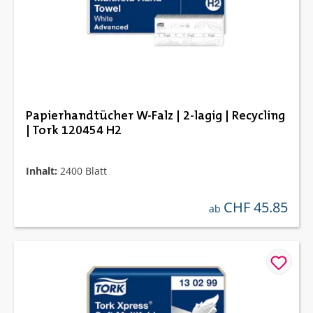
Papierhandtücher W-Falz | 2-lagig | Recycling
| Tork 120454 H2
Inhalt:
2400 Blatt
CHF 45.85
regulärer preis:
ab