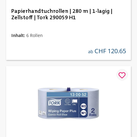
Papierhandtuchrollen | 280 m | 1-lagig |
Zellstoff | Tork 290059 H1
Inhalt:
6 Rollen
CHF 120.65
regulärer preis:
ab