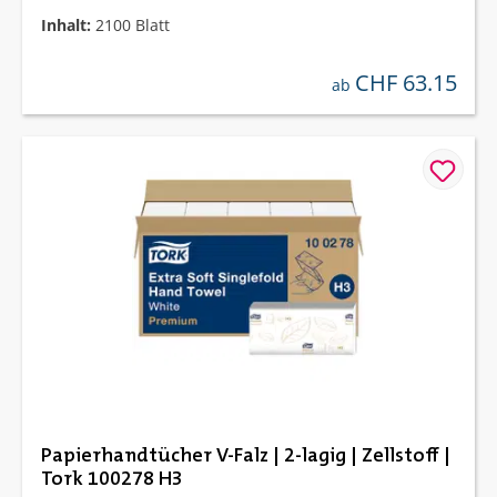
Inhalt:
2100 Blatt
CHF 63.15
regulärer preis:
ab
Papierhandtücher V-Falz | 2-lagig | Zellstoff |
Tork 100278 H3