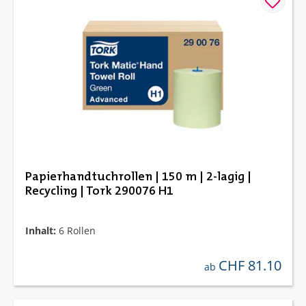
Papierhandtuchrollen | 150 m | 2-lagig |
Recycling | Tork 290076 H1
Inhalt:
6 Rollen
CHF 81.10
regulärer preis:
ab