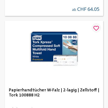
CHF 64.05
regulärer preis:
ab
Papierhandtücher W-Falz | 2-lagig | Zellstoff |
Tork 100888 H2