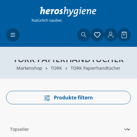
Zum Hauptinhalt springen
Natürlich sauber.
Du hast 0 Produ
Waren
TORK PAPIERHANDTÜCHER
Markenshop
TORK
TORK Papierhandtücher
Produkte filtern