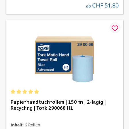
CHF 51.80
regulärer preis:
ab
Durchschnittliche Bewertung von 5 von 5 Sternen
Papierhandtuchrollen | 150 m | 2-lagig |
Recycling | Tork 290068 H1
Inhalt:
6 Rollen