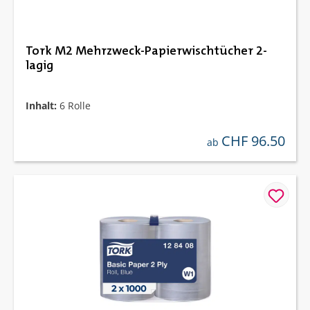
Tork M2 Mehrzweck-Papierwischtücher 2-
lagig
Inhalt:
6 Rolle
CHF 96.50
regulärer preis:
ab