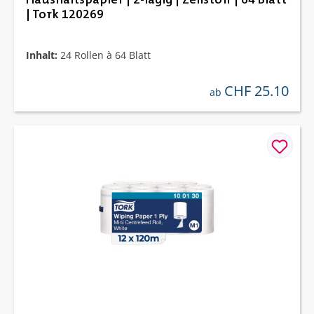
| Tork 120269
Inhalt:
24 Rollen à 64 Blatt
CHF 25.10
regulärer preis:
ab