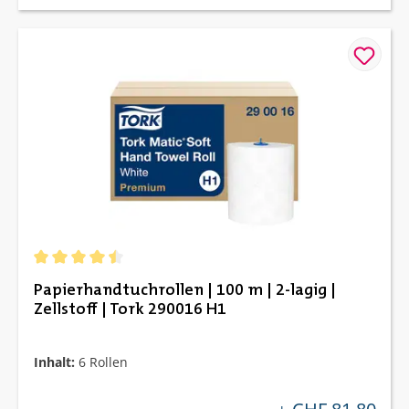
Durchschnittliche Bewertung von 4.53 von 5 Sternen
Papierhandtuchrollen | 100 m | 2-lagig |
Zellstoff | Tork 290016 H1
Inhalt:
6 Rollen
regulärer preis: