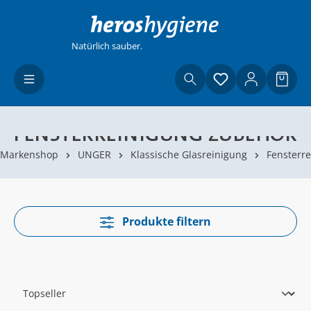
Zum Hauptinhalt springen
Natürlich sauber.
Du hast 0 Produ
Waren
FENSTERREINIGUNG ZUBEHÖR
Markenshop
UNGER
Klassische Glasreinigung
Fensterr
Produkte filtern