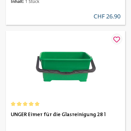
Inhalt:
1 Stück
CHF 26.90
regulärer preis:
Durchschnittliche Bewertung von 5 von 5 Sternen
UNGER Eimer für die Glasreinigung 28 l