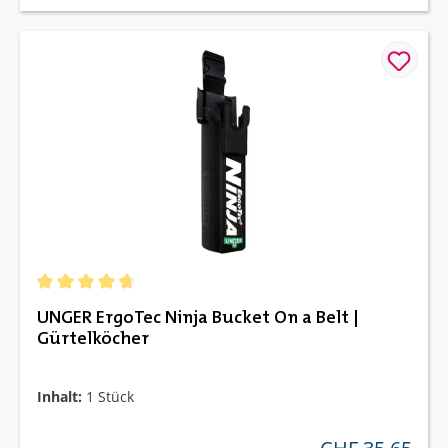
Durchschnittliche Bewertung von 4.67 von 5 Sternen
UNGER ErgoTec Ninja Bucket On a Belt |
Gürtelköcher
Inhalt:
1 Stück
regulärer preis: