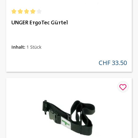
Durchschnittliche Bewertung von 4 von 5 Sternen
UNGER ErgoTec Gürtel
Inhalt:
1 Stück
CHF 33.50
regulärer preis: