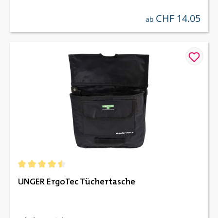
CHF 14.05
regulärer preis:
ab
Durchschnittliche Bewertung von 4.5 von 5 Sternen
UNGER ErgoTec Tüchertasche