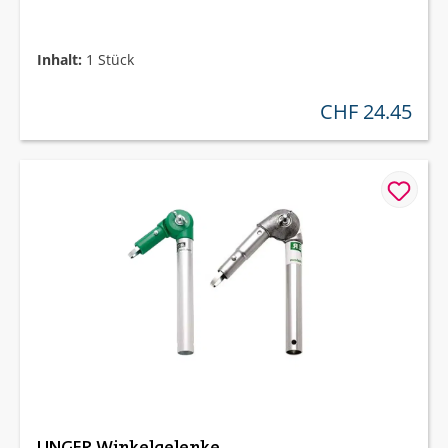
Inhalt:
1 Stück
CHF 24.45
regulärer preis:
UNGER Winkelgelenke