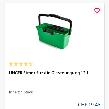
Durchschnittliche Bewertung von 4.5 von 5 Sternen
UNGER Eimer für die Glasreinigung 12 l
Inhalt:
1 Stück
CHF 19.45
regulärer preis: