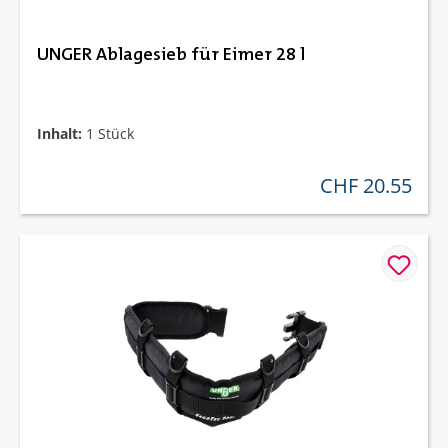
UNGER Ablagesieb für Eimer 28 l
Inhalt:
1 Stück
CHF 20.55
regulärer preis: