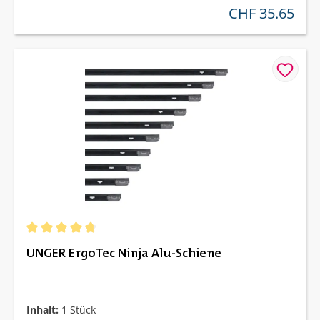
CHF 35.65
regulärer preis:
Durchschnittliche Bewertung von 4.67 von 5 Sternen
UNGER ErgoTec Ninja Alu-Schiene
Inhalt:
1 Stück