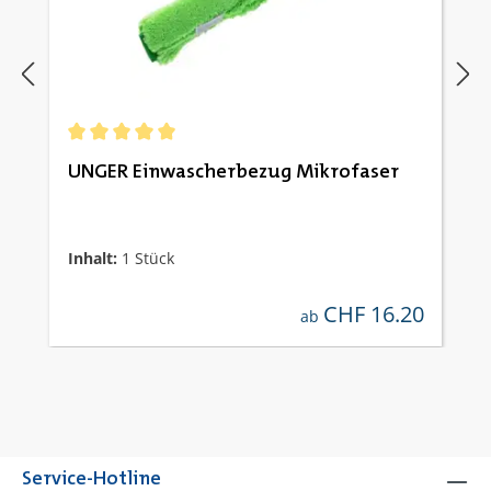
Durchschnittliche Bewertung von 5 von 5 Sternen
UNGER Einwascherbezug Mikrofaser
Inhalt:
1 Stück
CHF 16.20
regulärer preis:
ab
Service-Hotline