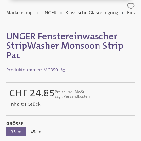
Markenshop
UNGER
Klassische Glasreinigung
Einwa
UNGER Fenstereinwascher
StripWasher Monsoon Strip
Pac
Produktnummer:
MC350
CHF 24.85
Preise inkl. MwSt.
zzgl. Versandkosten
Regulärer Preis:
Inhalt:
1 Stück
AUSWÄHLEN
GRÖSSE
35cm
45cm