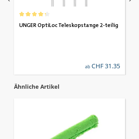
Durchschnittliche Bewertung von 4.33 von 5 Sternen
UNGER OptiLoc Teleskopstange 2-teilig
CHF 31.35
regulärer preis:
ab
Produktgalerie überspringen
Ähnliche Artikel