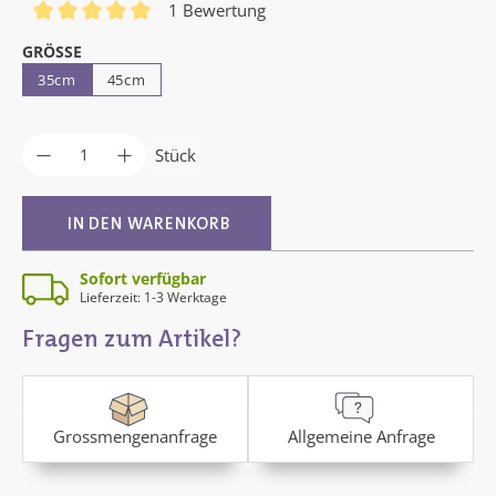
1 Bewertung
Durchschnittliche Bewertung von 5 von 5 Sternen
AUSWÄHLEN
GRÖSSE
35cm
45cm
Produkt Anzahl: Gib den gewünschten Wer
Stück
IN DEN WARENKORB
Sofort verfügbar
Lieferzeit: 1-3 Werktage
Fragen zum Artikel?
Grossmengenanfrage
Allgemeine Anfrage