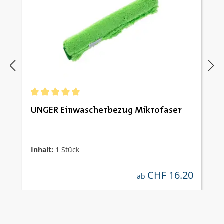
Durchschnittliche Bewertung von 5 von 5 Sternen
UNGER Einwascherbezug Mikrofaser
Inhalt:
1 Stück
CHF 16.20
regulärer preis:
ab