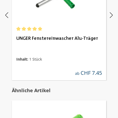
Durchschnittliche Bewertung von 5 von 5 Sternen
UNGER Fenstereinwascher Alu-Träger
Inhalt:
1 Stück
CHF 7.45
regulärer preis:
ab
Produktgalerie überspringen
Ähnliche Artikel