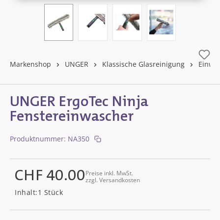
Markenshop
UNGER
Klassische Glasreinigung
Einwa
UNGER ErgoTec Ninja
Fenstereinwascher
Produktnummer:
NA350
CHF 40.00
Preise inkl. MwSt.
zzgl. Versandkosten
Regulärer Preis:
Inhalt:
1 Stück