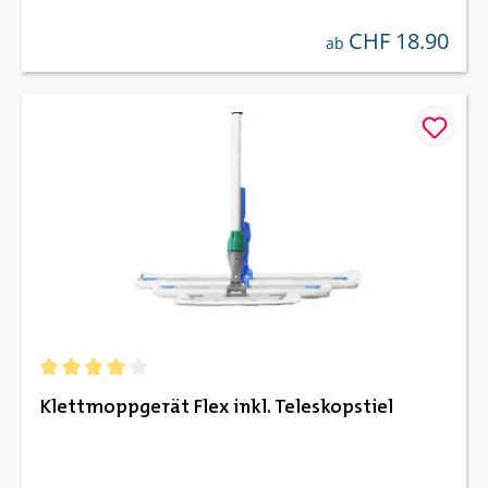
CHF 18.90
regulärer preis:
ab
Durchschnittliche Bewertung von 4 von 5 Sternen
Klettmoppgerät Flex inkl. Teleskopstiel