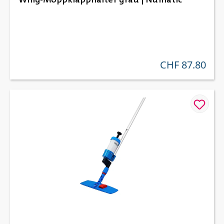
CHF 87.80
regulärer preis: