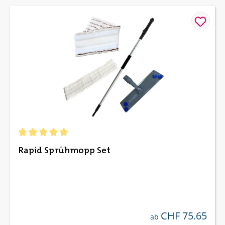
Durchschnittliche Bewertung von 5 von 5 Sternen
Rapid Sprühmopp Set
CHF 75.65
regulärer preis:
ab