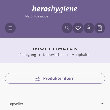
Zum Hauptinhalt springen
Natürlich sauber.
Du hast 0 Produ
Waren
MOPPHALTER
Reinigung
Nasswischen
Mopphalter
Produkte filtern