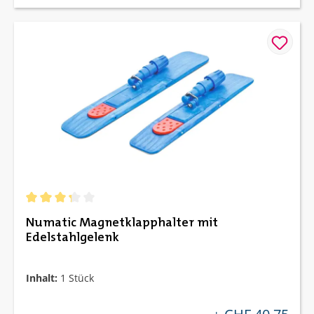
Durchschnittliche Bewertung von 3.33 von 5 Sternen
Numatic Magnetklapphalter mit
Edelstahlgelenk
Inhalt:
1 Stück
regulärer preis: