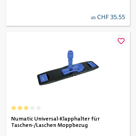
CHF 35.55
regulärer preis:
ab
Durchschnittliche Bewertung von 3 von 5 Sternen
Numatic Universal-Klapphalter für
Taschen-/Laschen Moppbezug