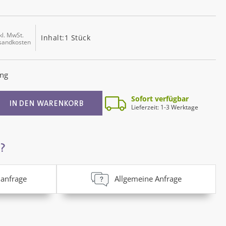
kl. MwSt.
Inhalt:
1 Stück
rsandkosten
ng
g von 4 von 5 Sternen
ib den gewünschten Wert ein oder benutz
Sofort verfügbar
IN DEN WARENKORB
Lieferzeit: 1-3 Werktage
?
anfrage
Allgemeine Anfrage