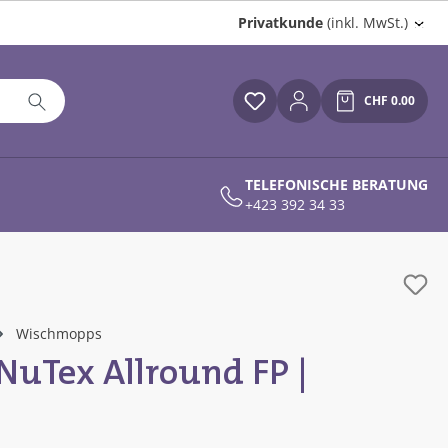
Privatkunde
(inkl. MwSt.)
CHF 0.00
Du hast 0 Produkte auf
Warenkor
TELEFONISCHE BERATUNG
+423 392 34 33
Wischmopps
uTex Allround FP |