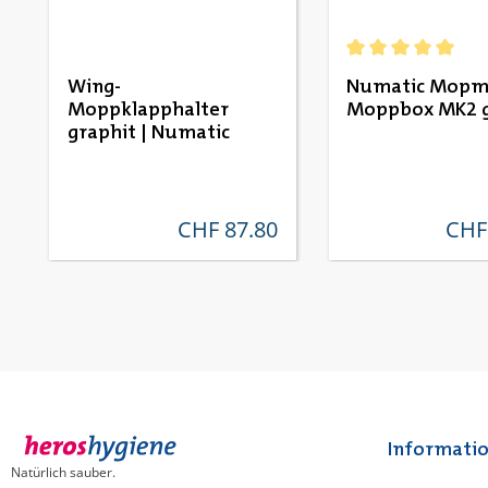
Durchschnittliche
Wing-
Numatic Mopm
Moppklapphalter
Moppbox MK2 
graphit | Numatic
CHF 87.80
CHF
regulärer preis:
regulä
Informati
Natürlich sauber.