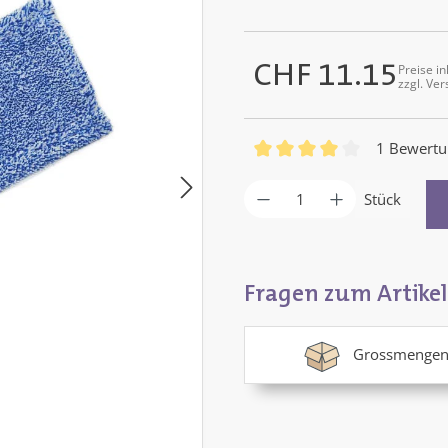
CHF 11.15
Preise in
Regulärer Preis:
zzgl. Ve
1 Bewertu
Durchschnittliche Bewertun
Produkt Anzahl: G
Stück
Fragen zum Artikel
Grossmengen