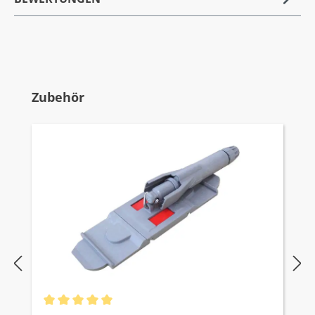
Produktgalerie überspringen
Zubehör