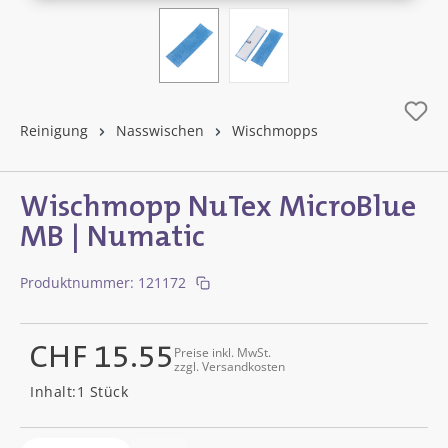
Reinigung
Nasswischen
Wischmopps
Wischmopp NuTex MicroBlue
MB | Numatic
Produktnummer:
121172
CHF 15.55
Preise inkl. MwSt.
zzgl. Versandkosten
Regulärer Preis:
Inhalt:
1 Stück