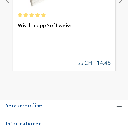
Durchschnittliche Bewertung von 5 von 5 Sternen
Wischmopp Soft weiss
CHF 14.45
regulärer preis:
ab
Service-Hotline
Informationen