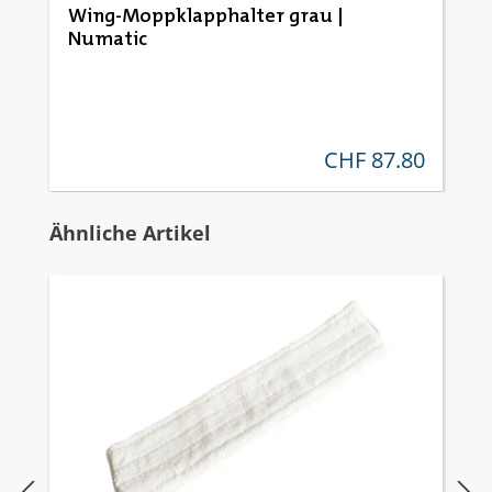
Durchschnittliche Bewertung von 5 von 5 Sternen
Wing-Moppklapphalter grau |
Numatic
CHF 87.80
regulärer preis:
Produktgalerie überspringen
Ähnliche Artikel