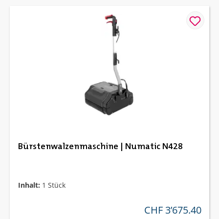
Bürstenwalzenmaschine | Numatic N428
Inhalt:
1 Stück
CHF 3’675.40
regulärer preis: