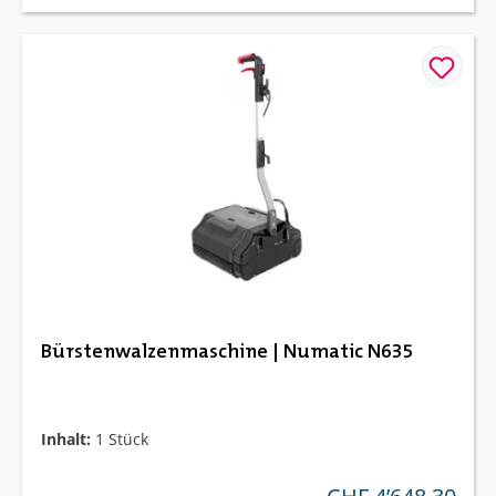
Bürstenwalzenmaschine | Numatic N635
Inhalt:
1 Stück
regulärer preis: