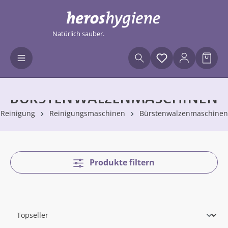
Zum Hauptinhalt springen
Natürlich sauber.
Du hast 0 Produ
Waren
BÜRSTENWALZENMASCHINEN
Reinigung
Reinigungsmaschinen
Bürstenwalzenmaschinen
Produkte filtern