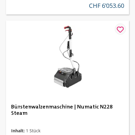
CHF 6’053.60
regulärer preis:
Bürstenwalzenmaschine | Numatic N228
Steam
Inhalt:
1 Stück