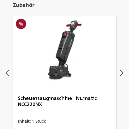
Produktgalerie überspringen
Zubehör
Rabatt
%
Scheuersaugmaschine | Numatic
NCC220NX
Inhalt:
1 Stück