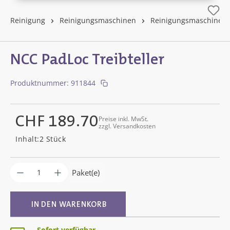
Reinigung
Reinigungsmaschinen
Reinigungsmaschinen
NCC PadLoc Treibteller
Produktnummer:
911844
CHF 189.70
Preise inkl. MwSt.
zzgl. Versandkosten
Regulärer Preis:
Inhalt:
2 Stück
Produkt Anzahl: Gib den gewünschten Wer
Paket(e)
IN DEN WARENKORB
Sofort verfügbar