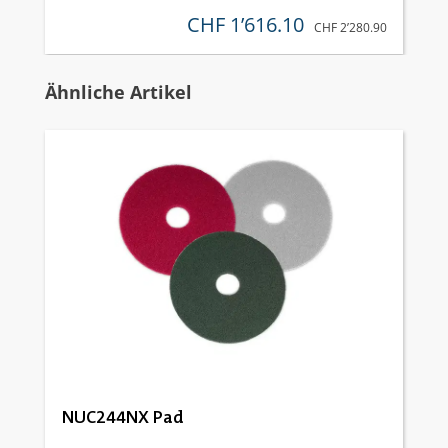
CHF 1’616.10
verkaufspreis:
REGULÄRER PREIS:
CHF 2’280.90
Produktgalerie überspringen
Ähnliche Artikel
NUC244NX Pad