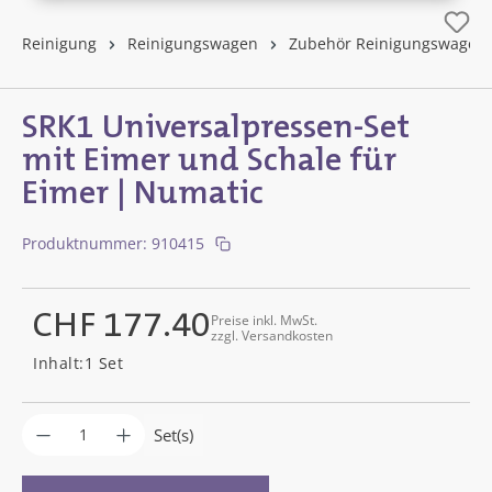
Reinigung
Reinigungswagen
Zubehör Reinigungswagen
SRK1 Universalpressen-Set
mit Eimer und Schale für
Eimer | Numatic
Produktnummer:
910415
CHF 177.40
Preise inkl. MwSt.
zzgl. Versandkosten
Regulärer Preis:
Inhalt:
1 Set
Produkt Anzahl: Gib den gewünschten Wer
Set(s)