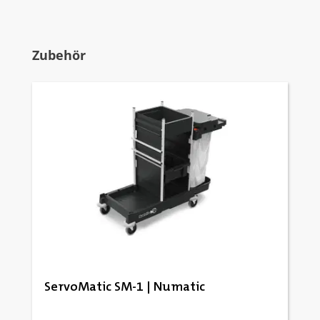
Produktgalerie überspringen
Zubehör
ServoMatic SM-1 | Numatic