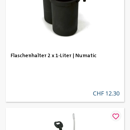
Flaschenhalter 2 x 1-Liter | Numatic
CHF 12.30
regulärer preis: