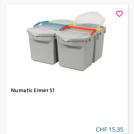
Numatic Eimer 5l
CHF 15.35
regulärer preis: