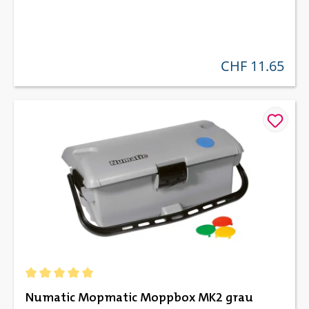
CHF 11.65
regulärer preis:
Durchschnittliche Bewertung von 5 von 5 Sternen
Numatic Mopmatic Moppbox MK2 grau