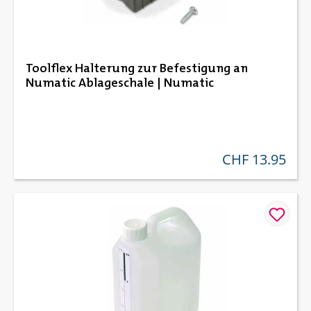
Toolflex Halterung zur Befestigung an
Numatic Ablageschale | Numatic
CHF 13.95
regulärer preis: