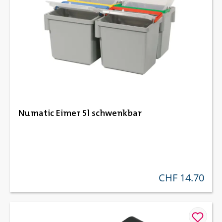
Numatic Eimer 5l schwenkbar
CHF 14.70
regulärer preis: