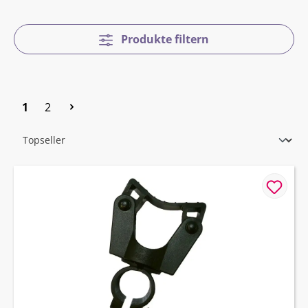
Produkte filtern
Seite
Seite
1
2