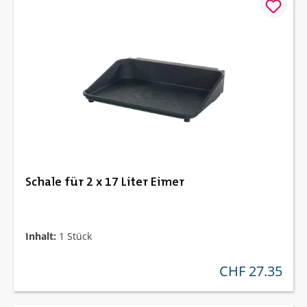
Schale für 2 x 17 Liter Eimer
Inhalt:
1 Stück
CHF 27.35
regulärer preis: