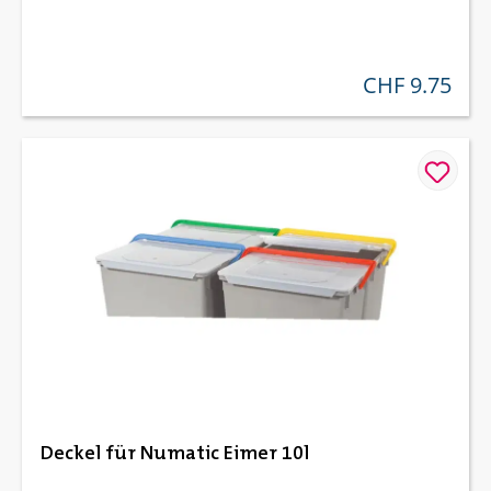
CHF 9.75
regulärer preis:
Deckel für Numatic Eimer 10l