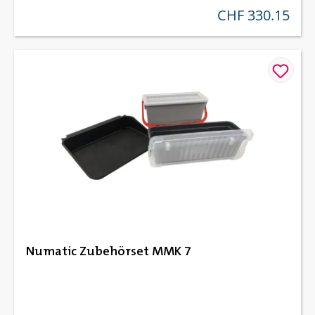
CHF 330.15
regulärer preis:
Numatic Zubehörset MMK 7