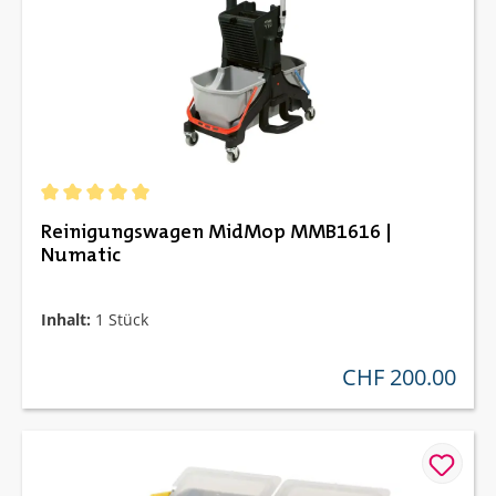
Durchschnittliche Bewertung von 5 von 5 Sternen
Reinigungswagen MidMop MMB1616 |
Numatic
Inhalt:
1 Stück
CHF 200.00
regulärer preis: