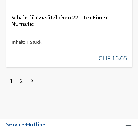
Schale für zusätzlichen 22 Liter Eimer |
Numatic
Inhalt:
1 Stück
CHF 16.65
regulärer preis:
Seite
Seite
1
2
Service-Hotline