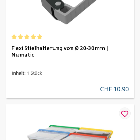
Durchschnittliche Bewertung von 5 von 5 Sternen
Flexi Stielhalterung von Ø 20-30mm |
Numatic
Inhalt:
1 Stück
CHF 10.90
regulärer preis: