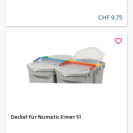
CHF 9.75
regulärer preis:
Deckel für Numatic Eimer 5l