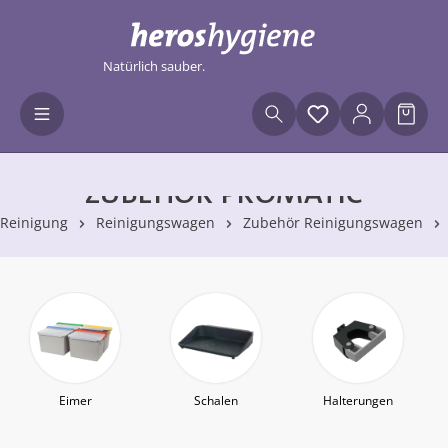
Zum Hauptinhalt springen
Natürlich sauber.
Du hast 0 Produ
Waren
ZUBEHÖR PROMATIC
Reinigung
Reinigungswagen
Zubehör Reinigungswagen
Eimer
Schalen
Halterungen