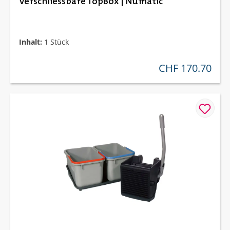
Verschliessbare TopBox | Numatic
Inhalt:
1 Stück
CHF 170.70
regulärer preis: