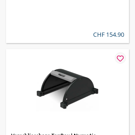
CHF 154.90
regulärer preis: