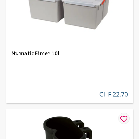
Numatic Eimer 10l
CHF 22.70
regulärer preis: