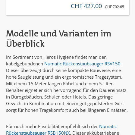
CHF 427.00
verkaufspreis:
REGULÄRER PREIS
CHF 702.65
Modelle und Varianten im
Überblick
Im Sortiment von Heros Hygiene findet man den
kabelgebundenen
Numatic Rückenstaubsauger RSV150
.
Dieser überzeugt durch seine kompakte Bauweise, eine
hohe Saugleistung und ein ergonomisches Tragesystem.
Mit einem 15 Meter langen Kabel und einem 5-Liter-
Behälter eignet er sich hervorragend für den Dauereinsatz
in Bürogebäuden, Schulen oder Hotels. Das geringe
Gewicht in Kombination mit einem gut gepolsterten Gurt
sorgt für hohen Tragekomfort auch bei längeren Einsätzen.
Für noch mehr Flexibilität empfiehlt sich der
Numatic
Rückenstaubsauger RSB150NX
. Dieser akkubetriebene