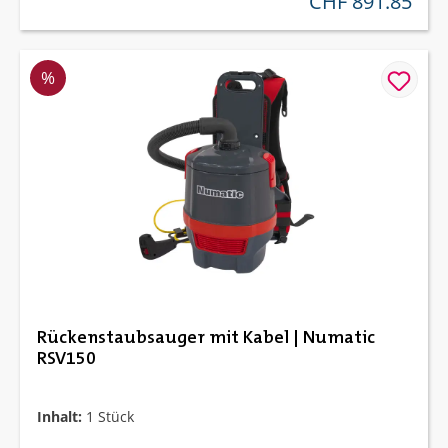
CHF 891.85
Rabatt
%
Rückenstaubsauger mit Kabel | Numatic
RSV150
Inhalt:
1 Stück