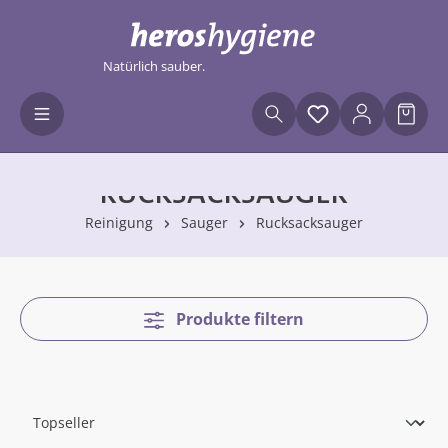
Zum Hauptinhalt springen
Natürlich sauber.
Du hast 0 Produ
Waren
RUCKSACKSAUGER
Reinigung
Sauger
Rucksacksauger
Produkte filtern