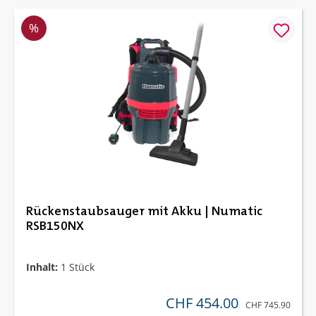
Rabatt
%
Rückenstaubsauger mit Akku | Numatic
RSB150NX
Inhalt:
1 Stück
CHF 454.00
verkaufspreis:
REGULÄRER PREIS
CHF 745.90