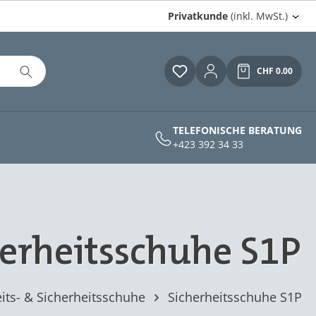
Privatkunde
(inkl. MwSt.)
CHF 0.00
Du hast 0 Produkte auf
Warenkor
TELEFONISCHE BERATUNG
+423 392 34 33
herheitsschuhe S1P
its- & Sicherheitsschuhe
Sicherheitsschuhe S1P