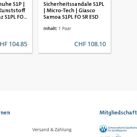
huhe S1P |
Sicherheitssandale S1PL
Kunststoff
| Micro-Tech | Giasco
az S1PL FO
Samoa S1PL FO SR ESD
Inhalt:
1 Paar
HF 104.85
CHF 108.10
gulärer preis:
regulärer preis:
onen
Mitgliedschaf
Versand & Zahlung