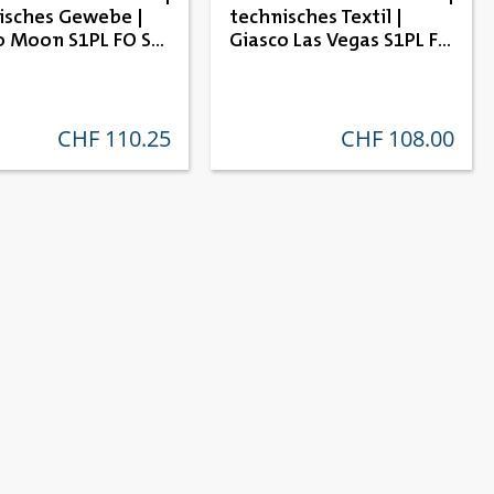
isches Gewebe |
technisches Textil |
o Moon S1PL FO SC
Giasco Las Vegas S1PL FO
SR
CHF 110.25
CHF 108.00
regulärer preis:
regulärer preis: