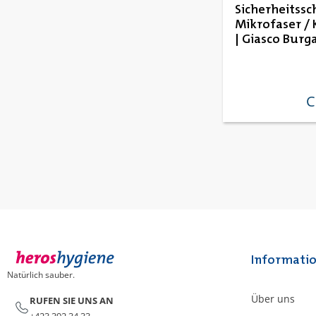
Sicherheitssc
Mikrofaser / 
| Giasco Burg
SR
C
re
Informati
Natürlich sauber.
Über uns
RUFEN SIE UNS AN
+423 392 34 33