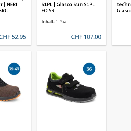
 | NERI
S1PL | Giasco Sun S1PL
techn
SRC
FO SR
Giasc
SR
Inhalt:
1 Paar
CHF 52.95
CHF 107.00
regulärer preis:
regulärer preis: