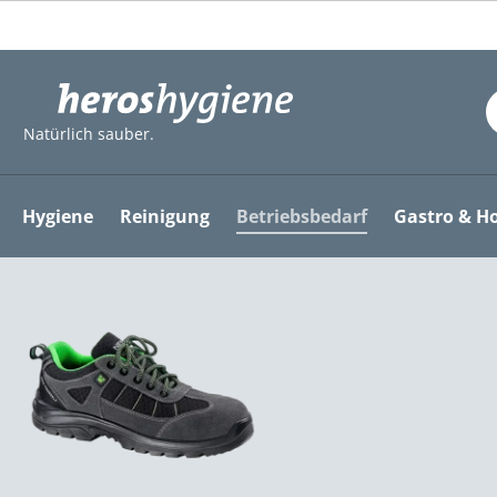
m Hauptinhalt springen
Zur Suche springen
Zur Hauptnavigation springen
Natürlich sauber.
Hygiene
Reinigung
Betriebsbedarf
Gastro & Ho