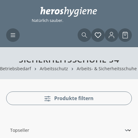
Zum Hauptinhalt springen
Natürlich sauber.
Du hast 0 Produ
Waren
SICHERHEITSSCHUHE S4
Betriebsbedarf
Arbeitsschutz
Arbeits- & Sicherheitsschuhe
Produkte filtern