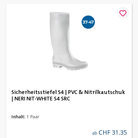
Sicherheitsstiefel S4 | PVC & Nitrilkautschuk
| NERI NIT-WHITE S4 SRC
Inhalt:
1 Paar
CHF 31.35
regulärer preis:
ab