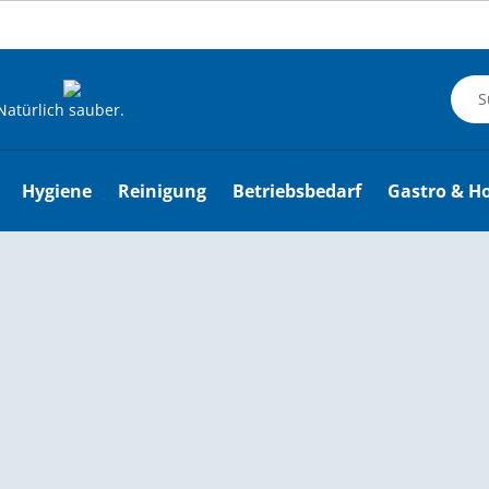
m Hauptinhalt springen
Zur Suche springen
Zur Hauptnavigation springen
Natürlich sauber.
Hygiene
Reinigung
Betriebsbedarf
Gastro & Ho