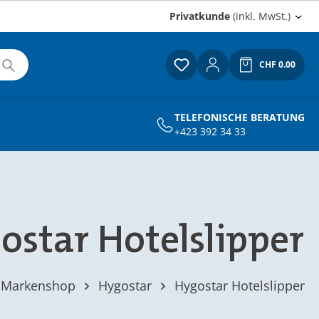
Privatkunde
(inkl. MwSt.)
CHF 0.00
Du hast 0 Produkte auf
Warenkor
TELEFONISCHE BERATUNG
+423 392 34 33
ostar Hotelslipper
Markenshop
Hygostar
Hygostar Hotelslipper