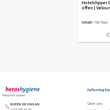
Hotelslipper 
offen | Velour
Inhalt:
100 Paar
C
re
Informati
Natürlich sauber.
Über uns
RUFEN SIE UNS AN
+423 392 34 33