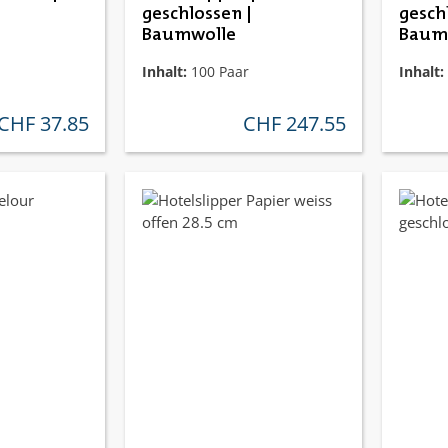
geschlossen |
gesch
Baumwolle
Baum
Inhalt:
100 Paar
Inhalt:
CHF 37.85
CHF 247.55
regulärer preis:
regulärer preis: