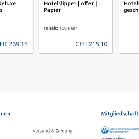
Deluxe |
Hotelslipper | offen |
Hotels
s
Papier
gesch
Inhalt:
100 Paar
HF 269.15
CHF 215.10
gulärer preis:
regulärer preis:
onen
Mitgliedschaf
Versand & Zahlung