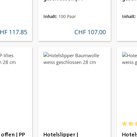
Inhalt:
100 Paar
Inhalt:
HF 117.85
CHF 107.00
gulärer preis:
regulärer preis:
Durchs
 offen | PP
Hotelslipper |
Hotel