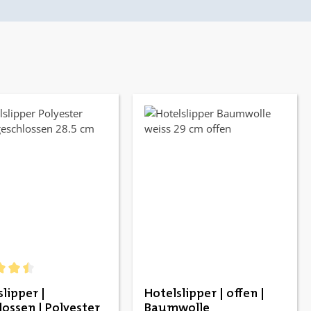
ernen
chnittliche Bewertung von 4.5 von 5 Sternen
lipper |
Hotelslipper | offen |
lossen | Polyester
Baumwolle