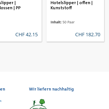
lipper |
Hotelslipper | offen |
lossen | PP
Kunststoff
Inhalt:
50 Paar
CHF 42.15
CHF 182.70
regulärer preis:
regulärer preis:
ten
Wir liefern nachhaltig