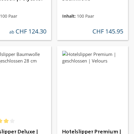
100 Paar
Inhalt:
100 Paar
CHF 124.30
CHF 145.95
regulärer preis:
regulärer preis:
ab
chnittliche Bewertung von 4 von 5 Sternen
slipper Deluxe |
Hotelslipper Premium |