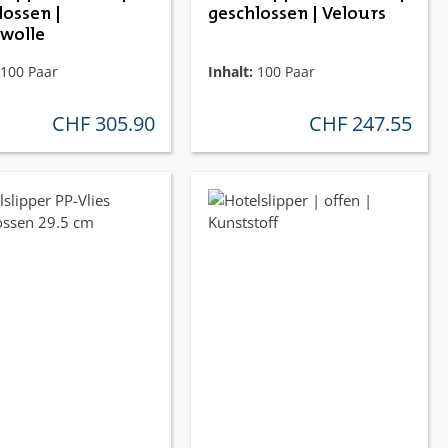
lossen |
geschlossen | Velours
wolle
100 Paar
Inhalt:
100 Paar
CHF 305.90
CHF 247.55
regulärer preis:
regulärer preis: