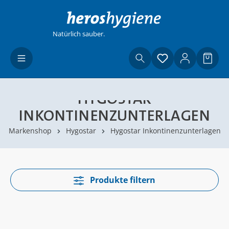
Zum Hauptinhalt springen
Natürlich sauber.
Du hast 0 Produ
Waren
HYGOSTAR
INKONTINENZUNTERLAGEN
Markenshop
Hygostar
Hygostar Inkontinenzunterlagen
Produkte filtern