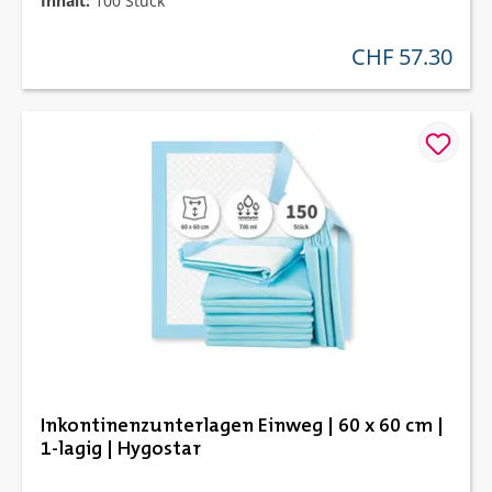
Inhalt:
100 Stück
CHF 57.30
regulärer preis:
Inkontinenzunterlagen Einweg | 60 x 60 cm |
1-lagig | Hygostar