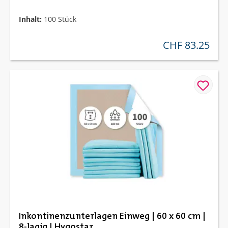
Inhalt:
100 Stück
CHF 83.25
regulärer preis:
Inkontinenzunterlagen Einweg | 60 x 60 cm |
8-lagig | Hygostar