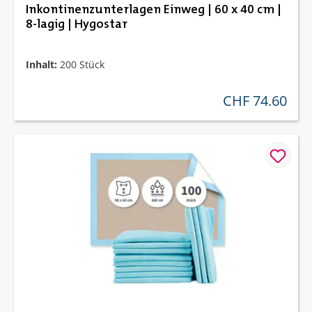
Inkontinenzunterlagen Einweg | 60 x 40 cm |
8-lagig | Hygostar
Inhalt:
200 Stück
CHF 74.60
regulärer preis: