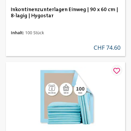
Inkontinenzunterlagen Einweg | 90 x 60 cm |
8-lagig | Hygostar
Inhalt:
100 Stück
CHF 74.60
regulärer preis: