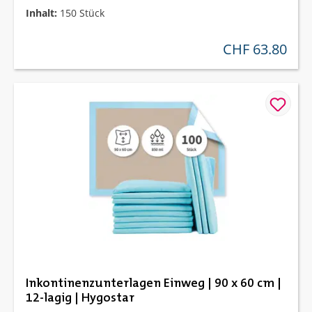
Inhalt:
150 Stück
CHF 63.80
regulärer preis:
Inkontinenzunterlagen Einweg | 90 x 60 cm |
12-lagig | Hygostar