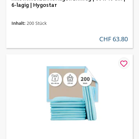
6-lagig | Hygostar
Inhalt:
200 Stück
CHF 63.80
regulärer preis: