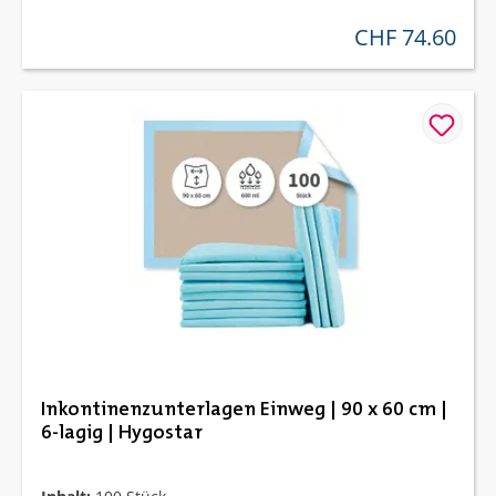
CHF 74.60
regulärer preis:
Inkontinenzunterlagen Einweg | 90 x 60 cm |
6-lagig | Hygostar