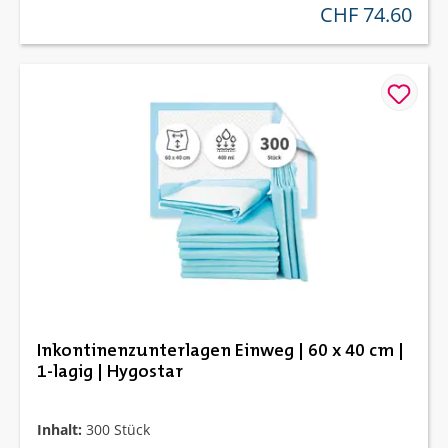
CHF 74.60
regulärer preis:
Inkontinenzunterlagen Einweg | 60 x 40 cm |
1-lagig | Hygostar
Inhalt:
300 Stück