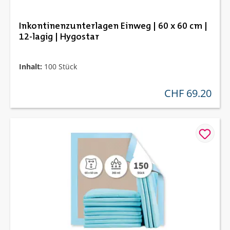
Inkontinenzunterlagen Einweg | 60 x 60 cm |
12-lagig | Hygostar
Inhalt:
100 Stück
CHF 69.20
regulärer preis: