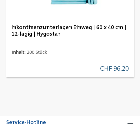
Inkontinenzunterlagen Einweg | 60 x 40 cm |
12-lagig | Hygostar
Inhalt:
200 Stück
CHF 96.20
regulärer preis:
Service-Hotline