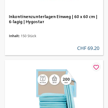
Inkontinenzunterlagen Einweg | 60 x 60 cm |
6-lagig | Hygostar
Inhalt:
150 Stück
CHF 69.20
regulärer preis: