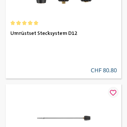
Durchschnittliche Bewertung von 5 von 5 Sternen
Umrüstset Stecksystem D12
CHF 80.80
regulärer preis: