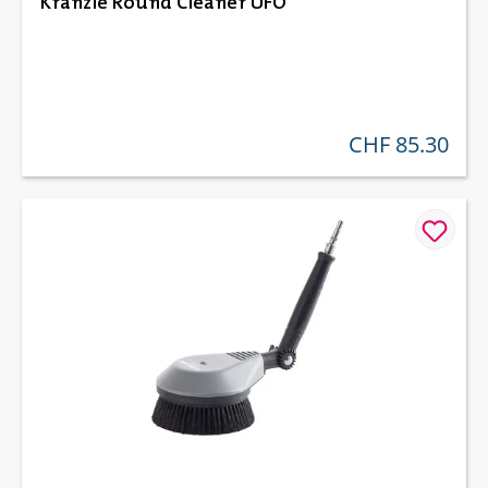
Kränzle Round Cleaner UFO
CHF 85.30
regulärer preis: