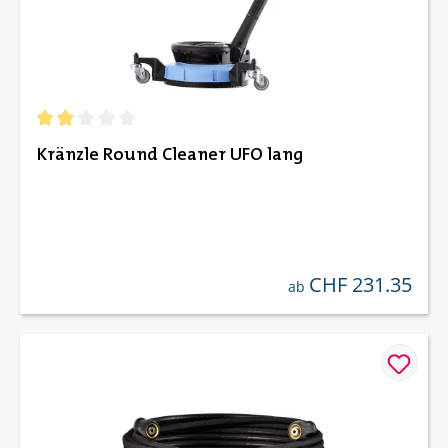
Durchschnittliche Bewertung von 2 von 5 Sternen
Kränzle Round Cleaner UFO lang
CHF 231.35
regulärer preis:
ab