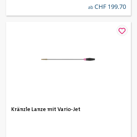
CHF 199.70
regulärer preis:
ab
Kränzle Lanze mit Vario-Jet