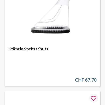
Kränzle Spritzschutz
CHF 67.70
regulärer preis: