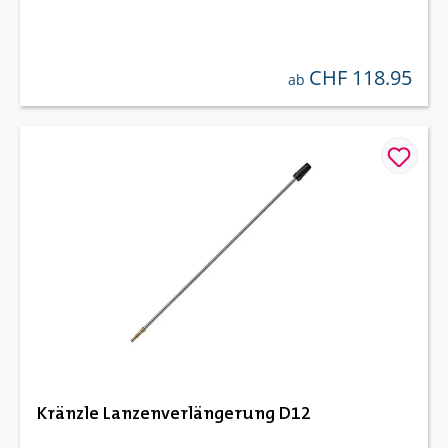
CHF 118.95
regulärer preis:
ab
Kränzle Lanzenverlängerung D12