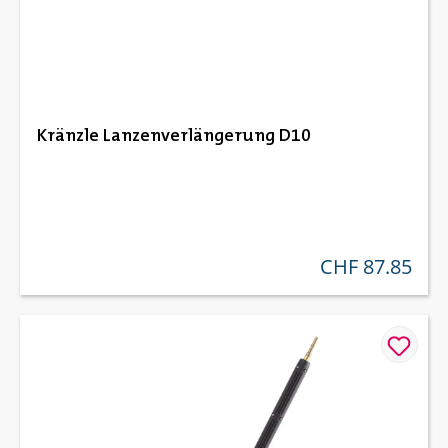
Kränzle Lanzenverlängerung D10
CHF 87.85
regulärer preis: