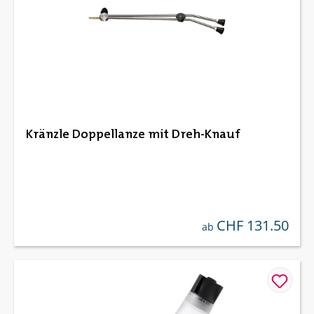
Kränzle Doppellanze mit Dreh-Knauf
CHF 131.50
regulärer preis:
ab