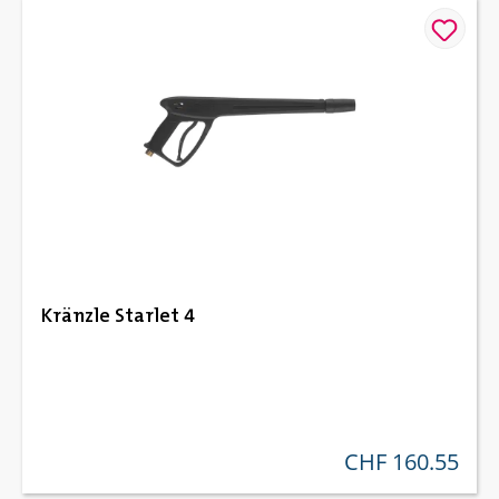
Kränzle Starlet 4
CHF 160.55
regulärer preis: