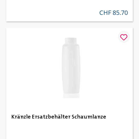
CHF 85.70
regulärer preis:
Kränzle Ersatzbehälter Schaumlanze