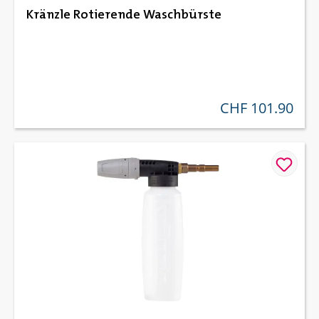
Kränzle Rotierende Waschbürste
CHF 101.90
regulärer preis: