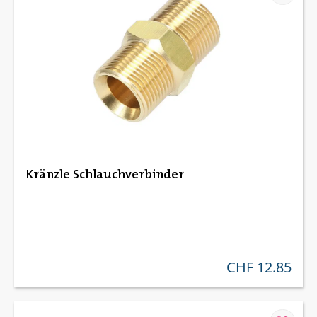
Kränzle Schlauchverbinder
CHF 12.85
regulärer preis: