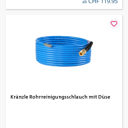
CHF 119.95
regulärer preis:
ab
Kränzle Rohrreinigungsschlauch mit Düse