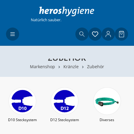
Zum Hauptinhalt springen
Natürlich sauber.
Du hast 0 Produ
Waren
ZUBEHÖR
Markenshop
Kränzle
Zubehör
D10 Stecksystem
D12 Stecksystem
Diverses