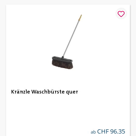
Kränzle Waschbürste quer
CHF 96.35
regulärer preis:
ab