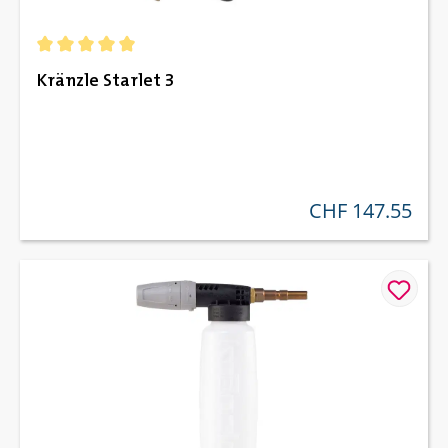
Durchschnittliche Bewertung von 5 von 5 Sternen
Kränzle Starlet 3
CHF 147.55
regulärer preis: