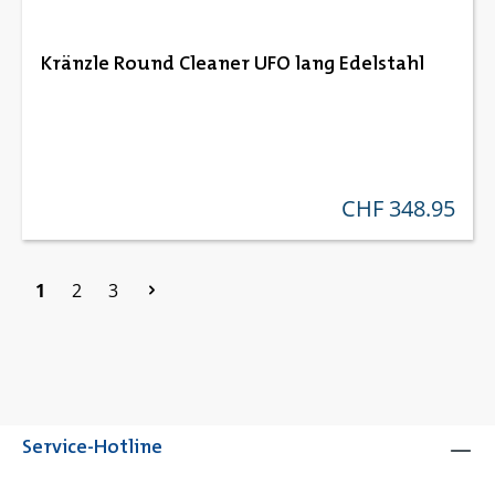
Kränzle Round Cleaner UFO lang Edelstahl
CHF 348.95
regulärer preis:
Seite
Seite
Seite
1
2
3
Service-Hotline