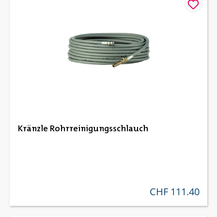
Kränzle Rohrreinigungsschlauch
CHF 111.40
regulärer preis: