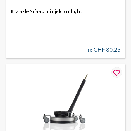
Kränzle Schauminjektor light
CHF 80.25
regulärer preis:
ab