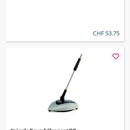
CHF 53.75
regulärer preis: