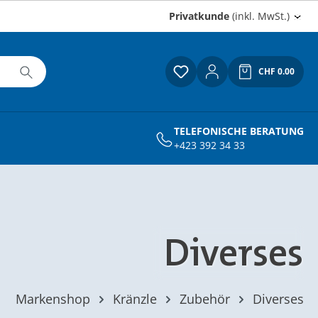
Privatkunde
(inkl. MwSt.)
CHF 0.00
Du hast 0 Produkte auf
Warenkor
TELEFONISCHE BERATUNG
+423 392 34 33
Diverses
Markenshop
Kränzle
Zubehör
Diverses