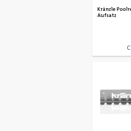
Kränzle Poolr
Aufsatz
C
re