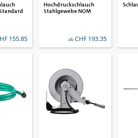
hlauch
Hochdruckschlauch
Schla
Standard
Stahlgewebe NOM
HF 155.85
CHF 193.35
ärer preis:
regulärer preis:
ab