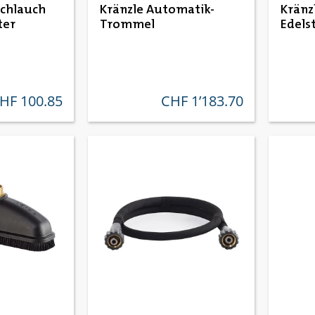
schlauch
Kränzle Automatik-
Kränz
ter
Trommel
Edels
HF 100.85
CHF 1’183.70
gulärer preis:
regulärer preis: