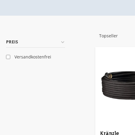
PREIS
Filter hinzufügen: Versandkostenfrei
Versandkostenfrei
Kränzle