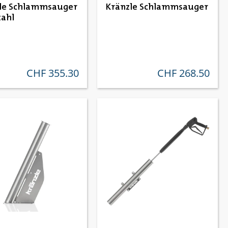
le Schlammsauger
Kränzle Schlammsauger
tahl
CHF 355.30
CHF 268.50
regulärer preis:
regulärer preis: