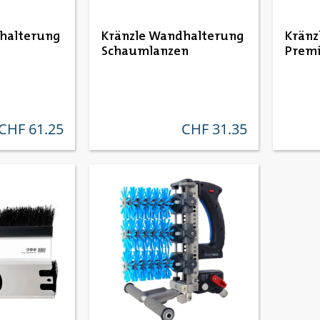
halterung
Kränzle Wandhalterung
Kränz
Schaumlanzen
Prem
CHF 61.25
CHF 31.35
regulärer preis:
regulärer preis: