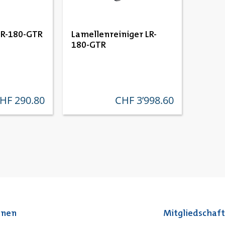
LR-180-GTR
Lamellenreiniger LR-
180-GTR
HF 290.80
CHF 3’998.60
gulärer preis:
regulärer preis:
onen
Mitgliedschaf