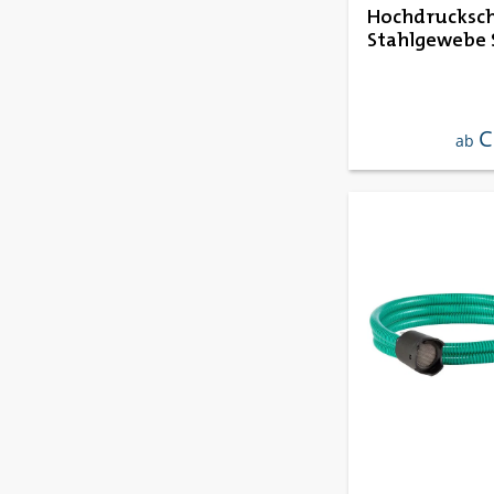
Hochdrucksc
Stahlgewebe 
C
regul
ab