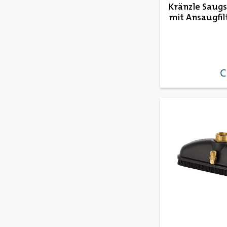
Kränzle Saug
mit Ansaugfil
C
re