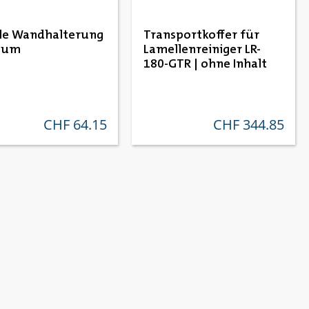
le Wandhalterung
Transportkoffer für
ium
Lamellenreiniger LR-
180-GTR | ohne Inhalt
CHF 64.15
CHF 344.85
regulärer preis:
regulärer preis: