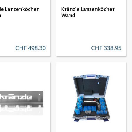
le Lanzenköcher
Kränzle Lanzenköcher
n
Wand
CHF 498.30
CHF 338.95
regulärer preis:
regulärer preis: