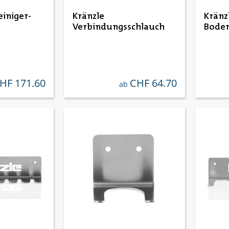
einiger-
Kränzle
Kränz
Verbindungsschlauch
Bode
HF 171.60
CHF 64.70
gulärer preis:
regulärer preis:
ab