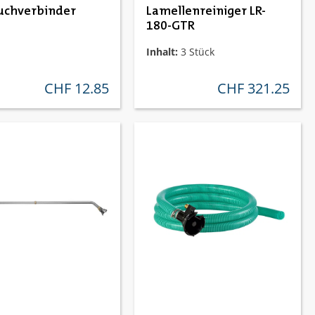
uchverbinder
Lamellenreiniger LR-
180-GTR
Inhalt:
3 Stück
CHF 12.85
CHF 321.25
regulärer preis:
regulärer preis: