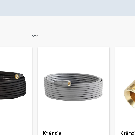
Kränzle
Kränz