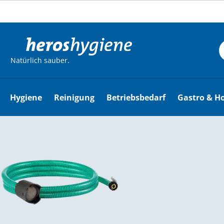
m Hauptinhalt springen
Zur Suche springen
Zur Hauptnavigation springen
Natürlich sauber.
Hygiene
Reinigung
Betriebsbedarf
Gastro & Ho