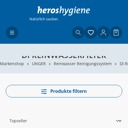
Zum Hauptinhalt springen
Natürlich sauber.
Du hast 0 Produ
Waren
DI REINWASSERFILTER
Markenshop
UNGER
Reinwasser Reinigungssystem
DI R
Produkte filtern