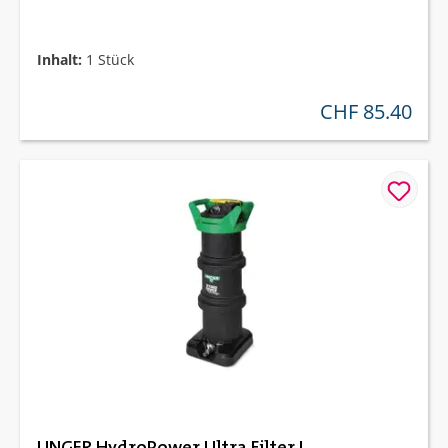
Inhalt:
1 Stück
CHF 85.40
regulärer preis:
UNGER HydroPower Ultra Filter L