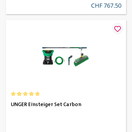
CHF 767.50
regulärer preis:
Durchschnittliche Bewertung von 5 von 5 Sternen
UNGER Einsteiger Set Carbon