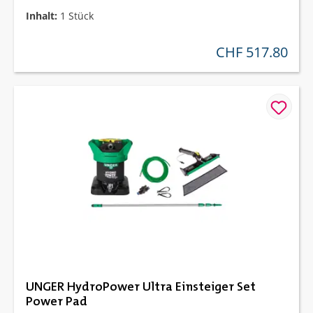
Inhalt:
1 Stück
CHF 517.80
regulärer preis:
UNGER HydroPower Ultra Einsteiger Set
Power Pad