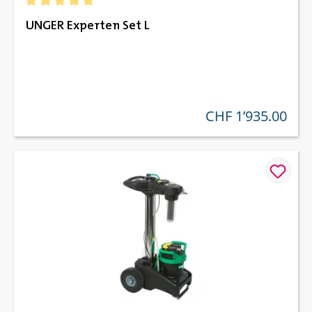
Durchschnittliche Bewertung von 5 von 5 Sternen
UNGER Experten Set L
CHF 1’935.00
regulärer preis: