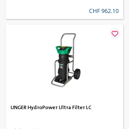
CHF 962.10
regulärer preis:
UNGER HydroPower Ultra Filter LC