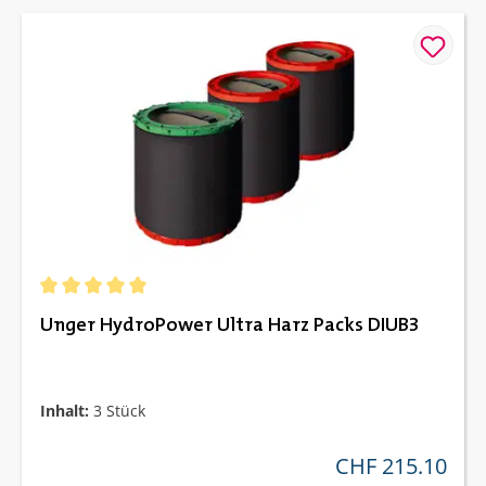
Durchschnittliche Bewertung von 5 von 5 Sternen
Unger HydroPower Ultra Harz Packs DIUB3
Inhalt:
3 Stück
CHF 215.10
regulärer preis: