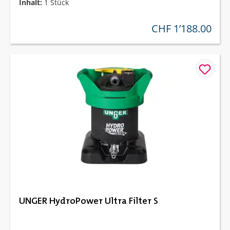
Inhalt:
1 Stück
CHF 1’188.00
regulärer preis:
UNGER HydroPower Ultra Filter S