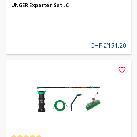
UNGER Experten Set LC
CHF 2’151.20
regulärer preis: