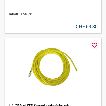
Inhalt:
1 Stück
CHF 63.80
regulärer preis:
UNGER nLITE Standardschlauch