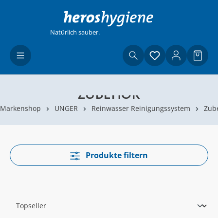
Zum Hauptinhalt springen
Natürlich sauber.
Du hast 0 Produ
Waren
ZUBEHÖR
Markenshop
UNGER
Reinwasser Reinigungssystem
Zub
Produkte filtern