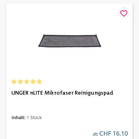
Durchschnittliche Bewertung von 5 von 5 Sternen
UNGER nLITE Mikrofaser Reinigungspad
Inhalt:
1 Stück
CHF 16.10
regulärer preis:
ab