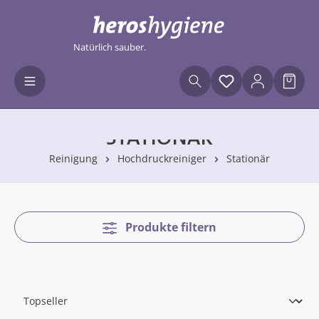
Zum Hauptinhalt springen
Natürlich sauber.
Du hast 0 Produ
Waren
STATIONÄR
Reinigung
Hochdruckreiniger
Stationär
Produkte filtern