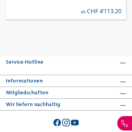
CHF 4’113.20
regulärer preis:
ab
Service-Hotline
Informationen
Mitgliedschaften
Wir liefern nachhaltig