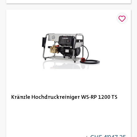
Kränzle Hochdruckreiniger WS-RP 1200 TS
regulärer preis: