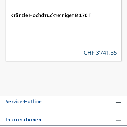
Kränzle Hochdruckreiniger B 170 T
CHF 3’741.35
regulärer preis:
Service-Hotline
Informationen