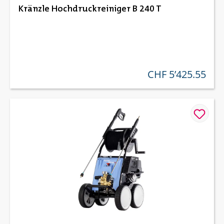
Kränzle Hochdruckreiniger B 240 T
CHF 5’425.55
regulärer preis: