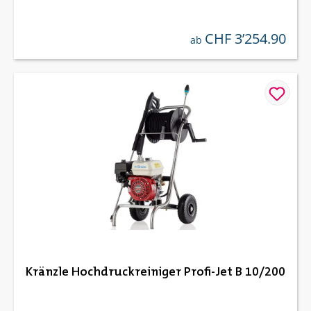
CHF 3’254.90
regulärer preis:
ab
Kränzle Hochdruckreiniger Profi-Jet B 10/200