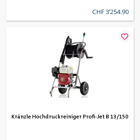
CHF 3’254.90
regulärer preis:
Kränzle Hochdruckreiniger Profi-Jet B 13/150