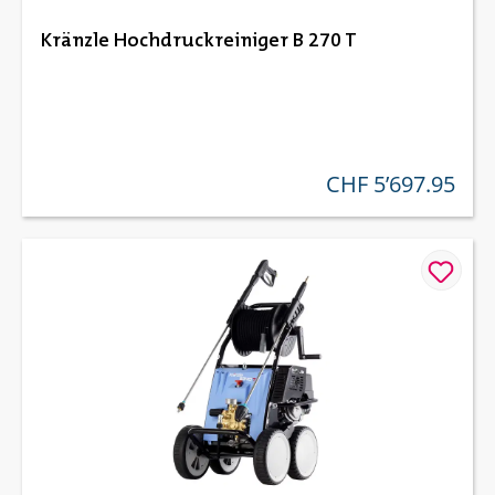
Kränzle Hochdruckreiniger B 270 T
CHF 5’697.95
regulärer preis: