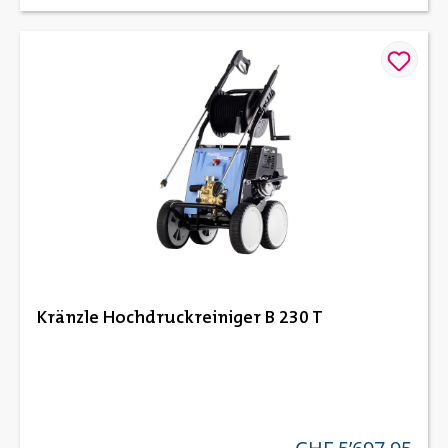
Kränzle Hochdruckreiniger B 230 T
regulärer preis: