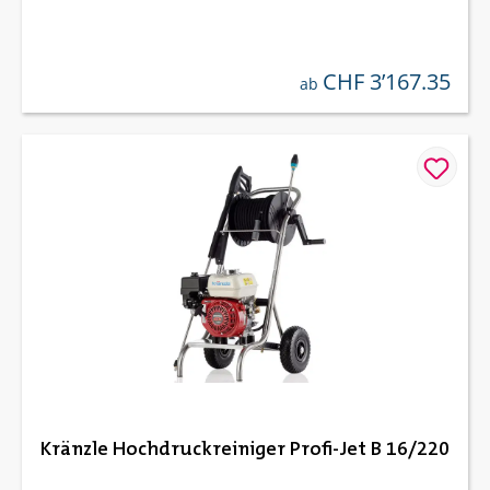
CHF 3’167.35
regulärer preis:
ab
Kränzle Hochdruckreiniger Profi-Jet B 16/220