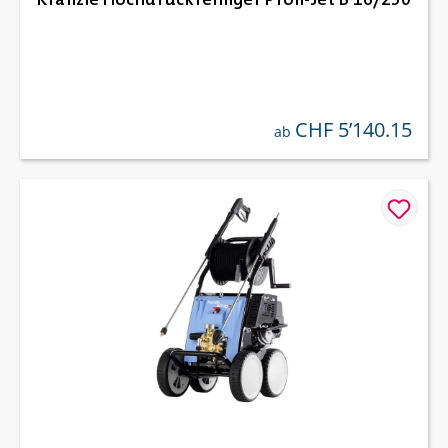
CHF 5’140.15
regulärer preis:
ab