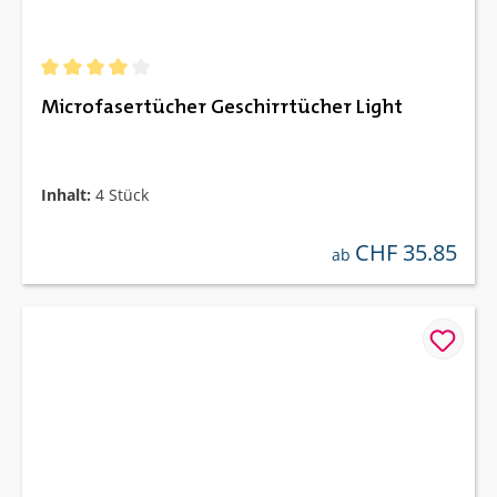
Durchschnittliche Bewertung von 4 von 5 Sternen
Microfasertücher Geschirrtücher Light
Inhalt:
4 Stück
CHF 35.85
regulärer preis:
ab