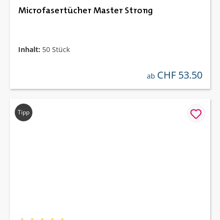
Microfasertücher Master Strong
Inhalt:
50 Stück
CHF 53.50
regulärer preis:
ab
Tipp