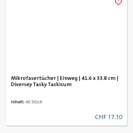
Mikrofasertücher | Einweg | 41.6 x 33.8 cm |
Diversey Tasky Taskisum
Inhalt:
40 Stück
CHF 17.10
regulärer preis: