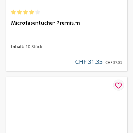
Durchschnittliche Bewertung von 4 von 5 Sternen
Microfasertücher Premium
Inhalt:
10 Stück
CHF 31.35
verkaufspreis:
REGULÄRER PREI
CHF 37.85