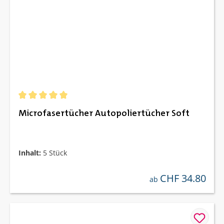
Durchschnittliche Bewertung von 5 von 5 Sternen
Microfasertücher Autopoliertücher Soft
Inhalt:
5 Stück
CHF 34.80
regulärer preis:
ab