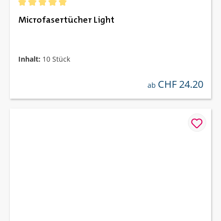
Durchschnittliche Bewertung von 5 von 5 Sternen
Microfasertücher Light
Inhalt:
10 Stück
CHF 24.20
regulärer preis:
ab