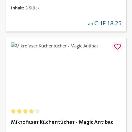
Inhalt:
5 Stück
CHF 18.25
regulärer preis:
ab
Durchschnittliche Bewertung von 4 von 5 Sternen
Mikrofaser Küchentücher - Magic Antibac