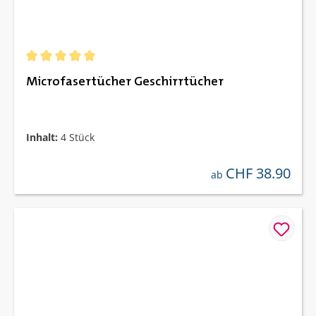
Durchschnittliche Bewertung von 5 von 5 Sternen
Microfasertücher Geschirrtücher
Inhalt:
4 Stück
CHF 38.90
regulärer preis:
ab