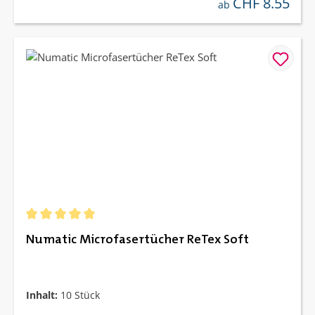
CHF 8.55
regulärer preis:
ab
Durchschnittliche Bewertung von 5 von 5 Sternen
Numatic Microfasertücher ReTex Soft
Inhalt:
10 Stück