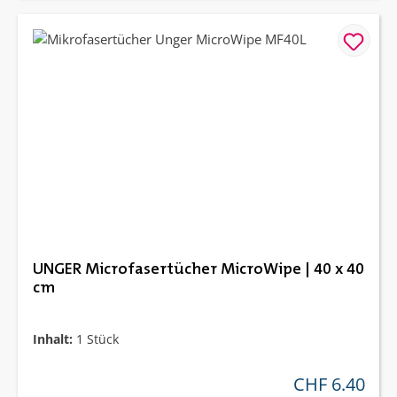
UNGER Microfasertücher MicroWipe | 40 x 40
cm
Inhalt:
1 Stück
CHF 6.40
regulärer preis: