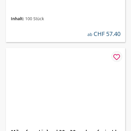
Inhalt:
100 Stück
CHF 57.40
regulärer preis:
ab