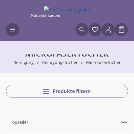
Zum Hauptinhalt springen
Natürlich sauber.
Du hast 0 Produ
Waren
MICROFASERTÜCHER
Reinigung
Reinigungstücher
Microfasertücher
Produkte filtern