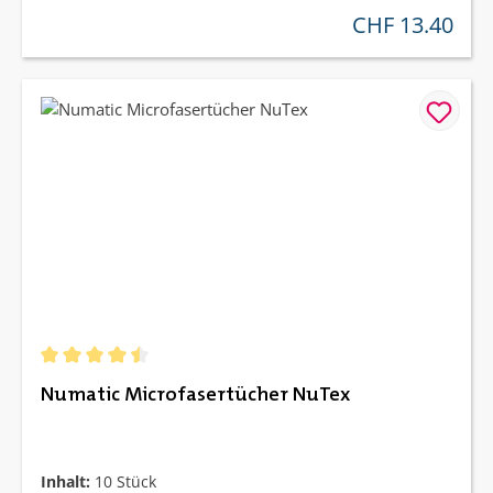
CHF 13.40
regulärer preis:
Durchschnittliche Bewertung von 4.5 von 5 Sternen
Numatic Microfasertücher NuTex
Inhalt:
10 Stück