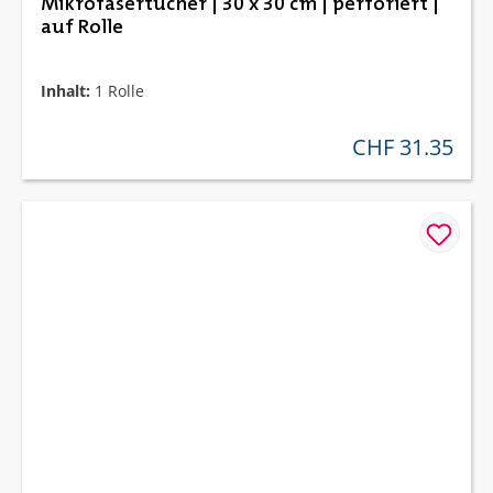
Mikrofasertücher | 30 x 30 cm | perforiert |
auf Rolle
Inhalt:
1 Rolle
CHF 31.35
regulärer preis: