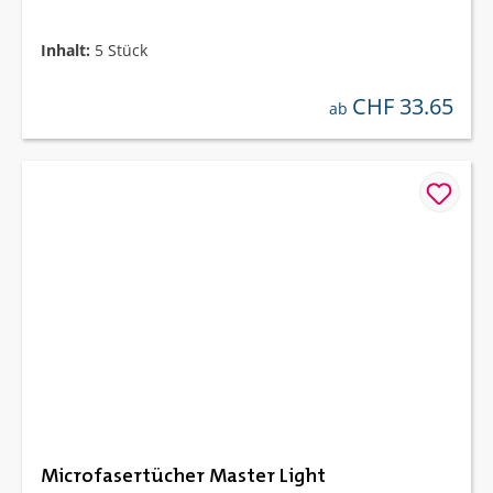
Inhalt:
5 Stück
CHF 33.65
regulärer preis:
ab
Microfasertücher Master Light