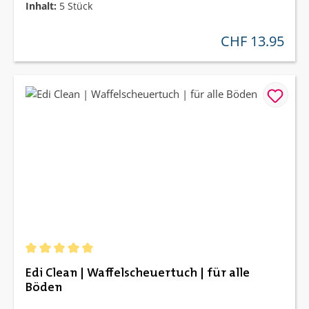
Inhalt:
5 Stück
CHF 13.95
regulärer preis:
Durchschnittliche Bewertung von 5 von 5 Sternen
Edi Clean | Waffelscheuertuch | für alle
Böden