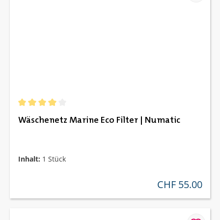
Durchschnittliche Bewertung von 4 von 5 Sternen
Wäschenetz Marine Eco Filter | Numatic
Inhalt:
1 Stück
CHF 55.00
regulärer preis: