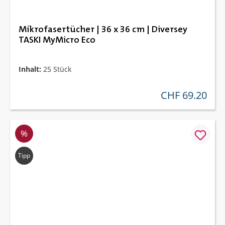
Mikrofasertücher | 36 x 36 cm | Diversey
TASKI MyMicro Eco
Inhalt:
25 Stück
CHF 69.20
regulärer preis:
Rabatt
%
Tipp