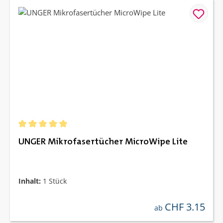
Durchschnittliche Bewertung von 5 von 5 Sternen
UNGER Mikrofasertücher MicroWipe Lite
Inhalt:
1 Stück
CHF 3.15
regulärer preis:
ab