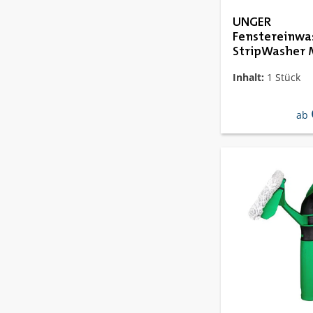
UNGER
Fenstereinwa
StripWasher
Strip Pac
Inhalt:
1 Stück
reg
ab