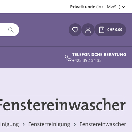
Privatkunde
(inkl. MwSt.)
CHF 0.00
Du hast 0 Produkte auf
Warenkor
TELEFONISCHE BERATUNG
+423 392 34 33
Fenstereinwascher
inigung
Fensterreinigung
Fenstereinwascher