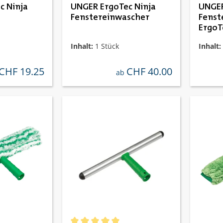
c Ninja
UNGER ErgoTec Ninja
UNGE
Fenstereinwascher
Fenst
ErgoT
Inhalt:
1 Stück
Inhalt:
CHF 19.25
CHF 40.00
ulärer preis:
regulärer preis:
ab