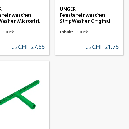
ernen
R
UNGER
ereinwascher
Fenstereinwascher
Washer Microstrip
StripWasher Original
Strip Pac
1 Stück
Inhalt:
1 Stück
CHF 27.65
CHF 21.75
regulärer preis:
regulärer preis:
ab
ab