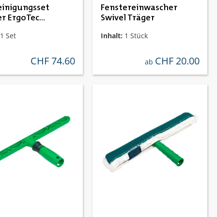
einigungsset
Fenstereinwascher
er ErgoTec
Swivel Träger
ced Set 3in1
1 Set
Inhalt:
1 Stück
CHF 74.60
CHF 20.00
regulärer preis:
regulärer preis:
ab
ernen