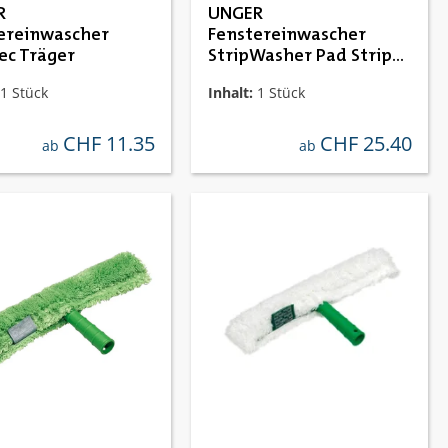
R
UNGER
ereinwascher
Fenstereinwascher
ec Träger
StripWasher Pad Strip
Pac
1 Stück
Inhalt:
1 Stück
CHF 11.35
CHF 25.40
regulärer preis:
regulärer preis:
ab
ab