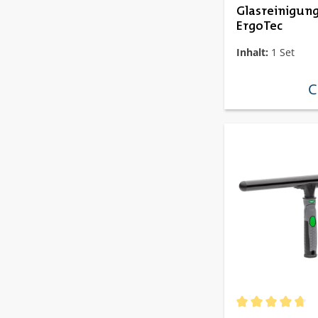
Glasreinigung
ErgoTec
Inhalt:
1 Set
C
re
Durchschnittlich