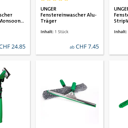
Durchschnittliche Bewertung von 5 von 5 St
UNGER
UNGE
scher
Fenstereinwascher Alu-
Fenst
 Monsoon
Träger
Strip
Pac
Inhalt:
1 Stück
Inhalt:
CHF 24.85
CHF 7.45
ulärer preis:
regulärer preis:
ab