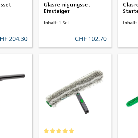
sset
Glasreinigungsset
Glasr
Einsteiger
Start
Advan
Inhalt:
1 Set
Inhalt:
HF 204.30
CHF 102.70
gulärer preis:
regulärer preis:
e Bewertung von 4.67 von 5 Sternen
Durchschnittliche Bewertung von 5 von 5 St