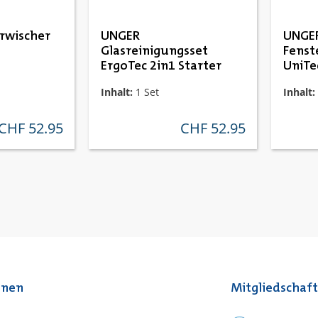
rwischer
UNGER
UNGE
Glasreinigungsset
Fenst
ErgoTec 2in1 Starter
UniTe
Inhalt:
1 Set
Inhalt:
CHF 52.95
CHF 52.95
regulärer preis:
regulärer preis:
onen
Mitgliedschaf