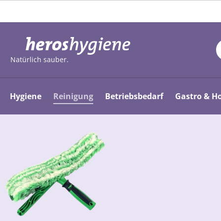
m Hauptinhalt springen
Zur Suche springen
Zur Hauptnavigation springen
Natürlich sauber.
Hygiene
Reinigung
Betriebsbedarf
Gastro & Ho