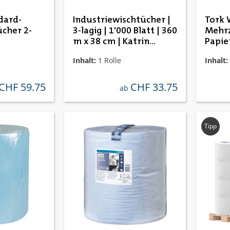
dard-
Industriewischtücher |
Tork
cher 2-
3-lagig | 1'000 Blatt | 360
Mehr
m x 38 cm | Katrin
Papie
464262
Inhalt:
1 Rolle
Inhalt:
CHF 59.75
CHF 33.75
ulärer preis:
regulärer preis:
ab
Tipp