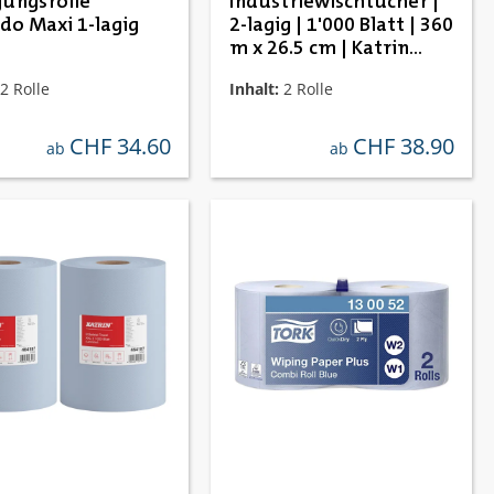
gungsrolle
Industriewischtücher |
do Maxi 1-lagig
2-lagig | 1'000 Blatt | 360
m x 26.5 cm | Katrin
481856
2 Rolle
Inhalt:
2 Rolle
CHF 34.60
CHF 38.90
regulärer preis:
regulärer preis:
ab
ab