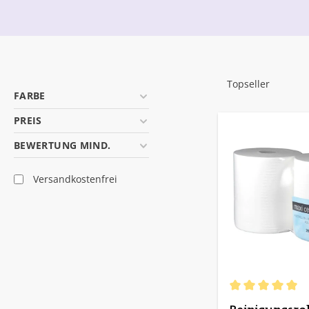
FARBE
PREIS
BEWERTUNG MIND.
Filter hinzufügen: Versandkostenfrei
Versandkostenfrei
Durchschnittlich