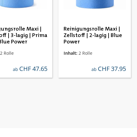
gungsrolle Maxi |
Reinigungsrolle Maxi |
off | 3-lagig | Prima
Zellstoff | 2-lagig | Blue
Blue Power
Power
2 Rolle
Inhalt:
2 Rolle
CHF 47.65
CHF 37.95
regulärer preis:
regulärer preis:
ab
ab