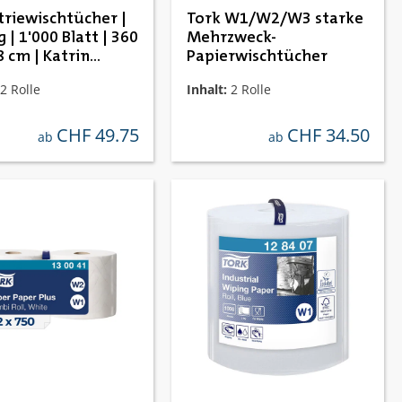
triewischtücher |
Tork W1/W2/W3 starke
g | 1'000 Blatt | 360
Mehrzweck-
8 cm | Katrin
Papierwischtücher
87
2 Rolle
Inhalt:
2 Rolle
CHF 49.75
CHF 34.50
regulärer preis:
regulärer preis:
ab
ab