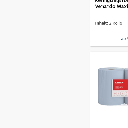
Reinigungsrol
Venardo Maxi 
Inhalt:
2 Rolle
reg
ab