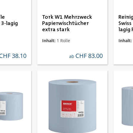
le
Tork W1 Mehrzweck
Reini
3-lagig
Papierwischtücher
Swiss 
extra stark
lagig 
Inhalt:
1 Rolle
Inhalt:
CHF 38.10
CHF 83.00
ulärer preis:
regulärer preis:
ab