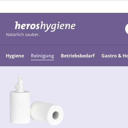
m Hauptinhalt springen
Zur Suche springen
Zur Hauptnavigation springen
Natürlich sauber.
Hygiene
Reinigung
Betriebsbedarf
Gastro & Ho