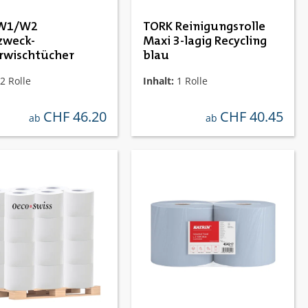
 W1/W2
TORK Reinigungsrolle
zweck-
Maxi 3-lagig Recycling
rwischtücher
blau
2 Rolle
Inhalt:
1 Rolle
CHF 46.20
CHF 40.45
regulärer preis:
regulärer preis:
ab
ab