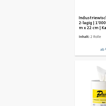
Industriewisc
2-lagig | 1'000
m x 22 cm | K
464118
Inhalt:
2 Rolle
reg
ab