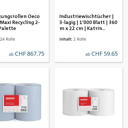
gungsrollen Oeco
Industriewischtücher |
Maxi Recycling 2-
3-lagig | 1'000 Blatt | 360
Palette
m x 22 cm | Katrin
464217
24 Rolle
Inhalt:
2 Rolle
CHF 867.75
CHF 59.65
regulärer preis:
regulärer preis:
ab
ab