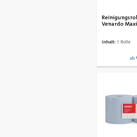
Reinigungsrol
Venardo Maxi 
Inhalt:
1 Rolle
reg
ab