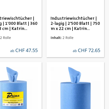
triewischtücher |
Industriewischtücher |
g | 1'000 Blatt | 360
2-lagig | 2'500 Blatt | 750
8 cm | Katrin
m x 22 cm | Katrin
09
464125
2 Rolle
Inhalt:
2 Rolle
CHF 47.55
CHF 72.65
regulärer preis:
regulärer preis:
ab
ab