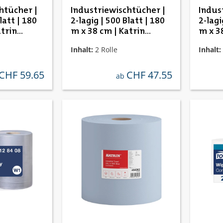
htücher |
Industriewischtücher |
Indus
latt | 180
2-lagig | 500 Blatt | 180
2-lagi
atrin
m x 38 cm | Katrin
m x 3
481153
4641
Inhalt:
2 Rolle
Inhalt:
CHF 59.65
CHF 47.55
ulärer preis:
regulärer preis:
ab