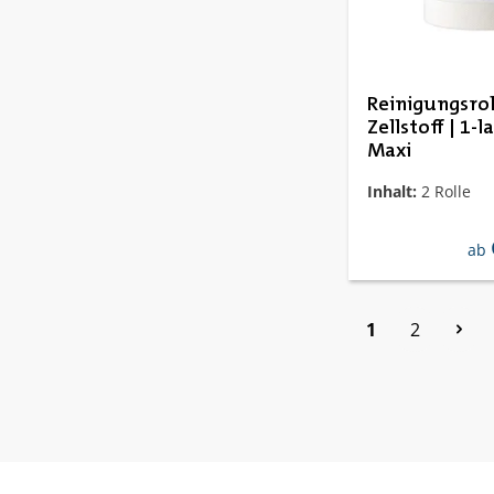
Reinigungsrol
Zellstoff | 1-l
Maxi
Inhalt:
2 Rolle
reg
ab
Seite
Seite
1
2