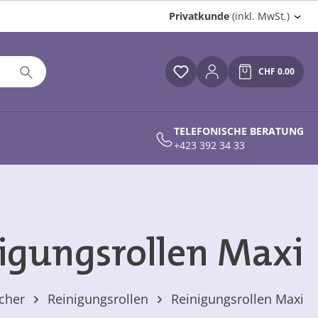
Privatkunde
(inkl. MwSt.)
CHF 0.00
Du hast 0 Produkte auf
Warenkor
TELEFONISCHE BERATUNG
+423 392 34 33
igungsrollen Maxi
cher
Reinigungsrollen
Reinigungsrollen Maxi