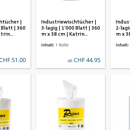
htücher |
Industriewischtücher |
Indus
 Blatt | 360
3-lagig | 1'000 Blatt | 360
2-lagi
atrin
m x 38 cm | Katrin
m x 3
464354
4643
Inhalt:
1 Rolle
Inhalt:
CHF 51.00
CHF 44.95
ulärer preis:
regulärer preis:
ab