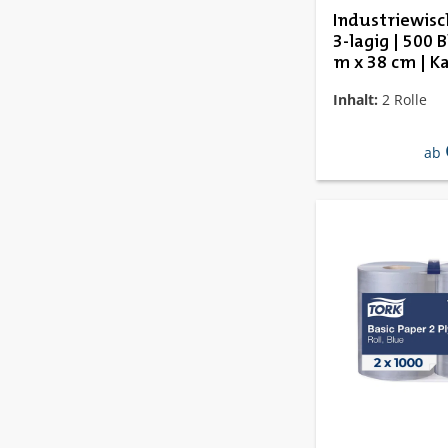
Industriewisc
3-lagig | 500 B
m x 38 cm | K
464224
Inhalt:
2 Rolle
reg
ab