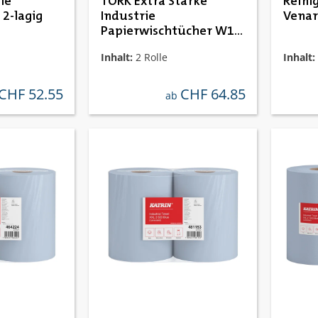
le
TORK Extra Starke
Reini
2-lagig
Industrie
Venar
Papierwischtücher W1
W2
Inhalt:
2 Rolle
Inhalt:
CHF 52.55
CHF 64.85
ulärer preis:
regulärer preis:
ab