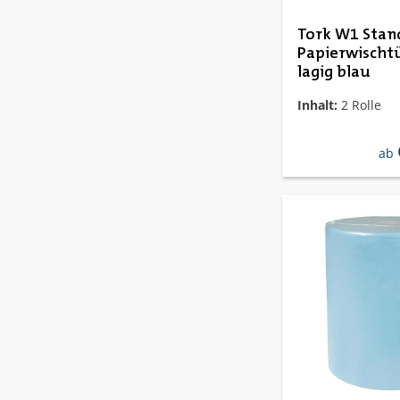
Tork W1 Stan
Papierwischtü
lagig blau
Inhalt:
2 Rolle
reg
ab