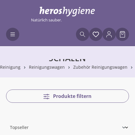
Zum Hauptinhalt springen
Natürlich sauber.
Du hast 0 Produ
Waren
SCHALEN
Reinigung
Reinigungswagen
Zubehör Reinigungswagen
Produkte filtern