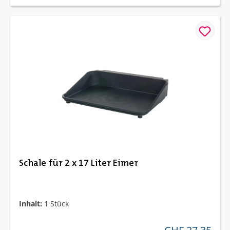
Schale für 2 x 17 Liter Eimer
Inhalt:
1 Stück
regulärer preis: