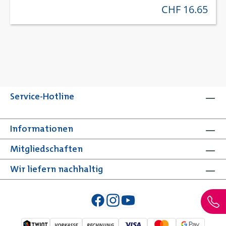
CHF 16.65
regulärer preis:
Service-Hotline
Informationen
Mitgliedschaften
Wir liefern nachhaltig
VORKASSE
RECHNUNG