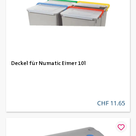
Deckel für Numatic Eimer 10l
CHF 11.65
regulärer preis: