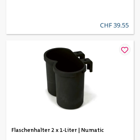
CHF 39.55
regulärer preis:
Flaschenhalter 2 x 1-Liter | Numatic