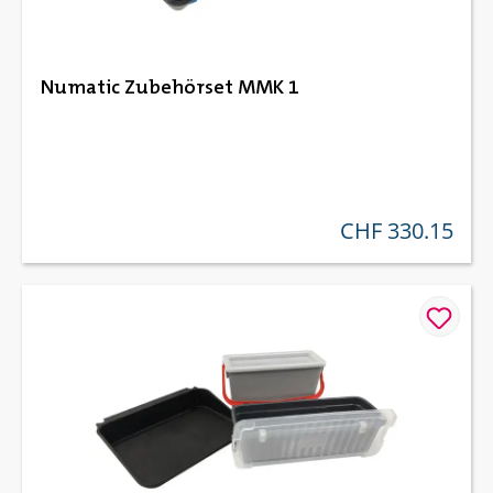
Numatic Zubehörset MMK 1
CHF 330.15
regulärer preis: