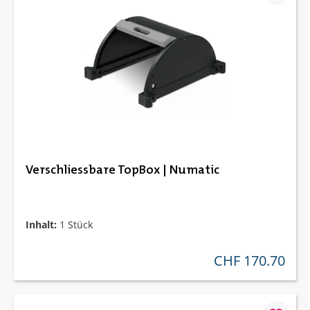
Verschliessbare TopBox | Numatic
Inhalt:
1 Stück
CHF 170.70
regulärer preis: