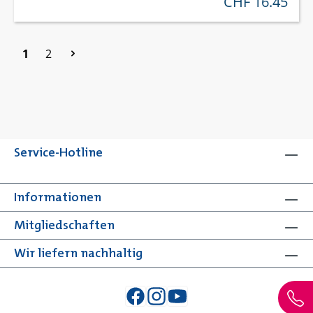
CHF 16.45
regulärer preis:
Seite
Seite
1
2
Service-Hotline
Informationen
Mitgliedschaften
Wir liefern nachhaltig