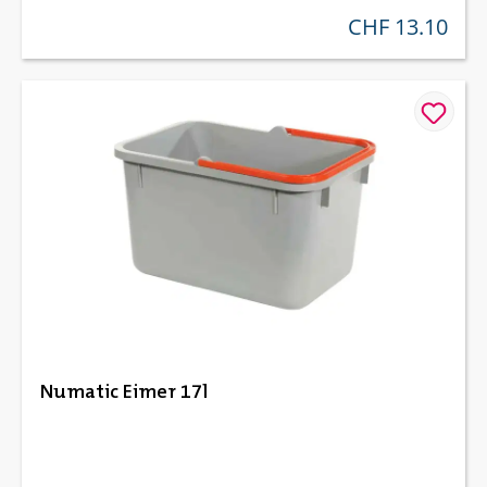
CHF 13.10
regulärer preis:
Numatic Eimer 17l