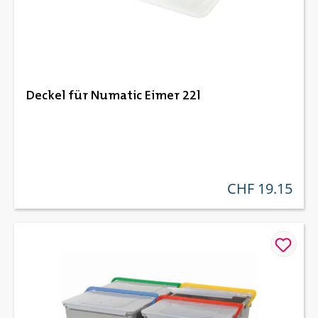
Deckel für Numatic Eimer 22l
CHF 19.15
regulärer preis: