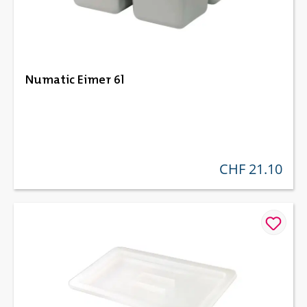
Numatic Eimer 6l
CHF 21.10
regulärer preis: