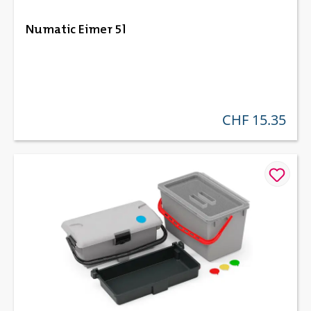
Numatic Eimer 5l
CHF 15.35
regulärer preis: