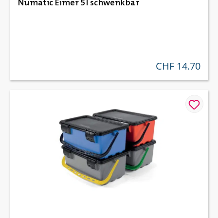
Numatic Eimer 5l schwenkbar
CHF 14.70
regulärer preis: