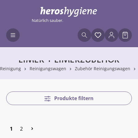
Zum Hauptinhalt springen
Natürlich sauber.
Du hast 0 Produ
Waren
EIMER + EIMERZUBEHÖR
Reinigung
Reinigungswagen
Zubehör Reinigungswagen
Produkte filtern
Seite
Seite
1
2