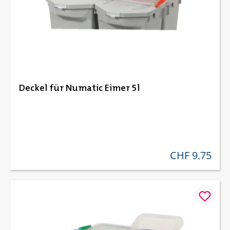
Deckel für Numatic Eimer 5l
CHF 9.75
regulärer preis: