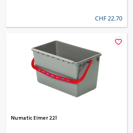
CHF 22.70
regulärer preis:
Numatic Eimer 22l