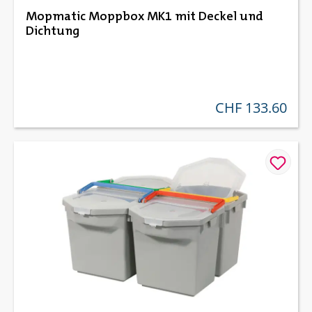
Mopmatic Moppbox MK1 mit Deckel und
Dichtung
CHF 133.60
regulärer preis: