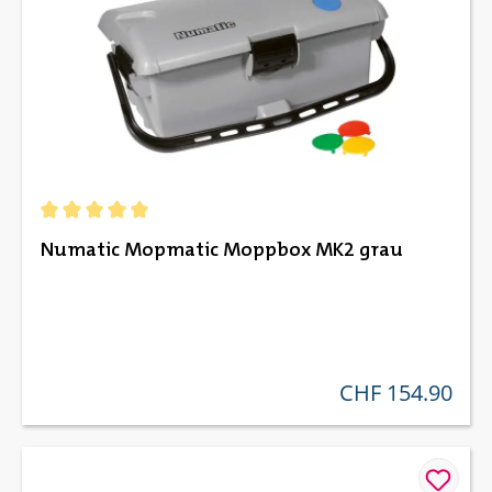
Durchschnittliche Bewertung von 5 von 5 Sternen
Numatic Mopmatic Moppbox MK2 grau
CHF 154.90
regulärer preis: