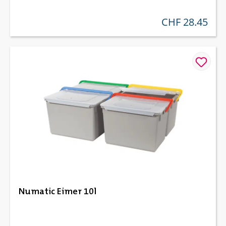
CHF 28.45
regulärer preis:
Numatic Eimer 10l