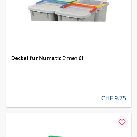
Deckel für Numatic Eimer 6l
CHF 9.75
regulärer preis: