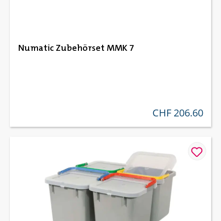
Numatic Zubehörset MMK 7
CHF 206.60
regulärer preis: