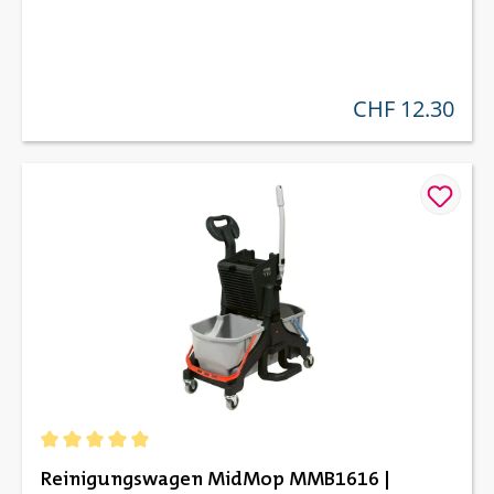
CHF 12.30
regulärer preis:
Durchschnittliche Bewertung von 5 von 5 Sternen
Reinigungswagen MidMop MMB1616 |