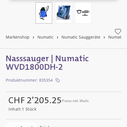
Markenshop
Numatic
Numatic Sauggeräte
Numatic 
Nasssauger | Numatic
WVD1800DH-2
Produktnummer:
835354
CHF 2’205.25
Preise inkl. MwSt.
Regulärer Preis:
Inhalt:
1 Stück
Produkt Anzahl: Gib den gewünschten Wer