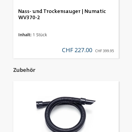
Nass- und Trockensauger | Numatic
WV370-2
Inhalt:
1 Stück
CHF 227.00
verkaufspreis:
REGULÄRER PREIS:
CHF 399.95
Produktgalerie überspringen
Zubehör