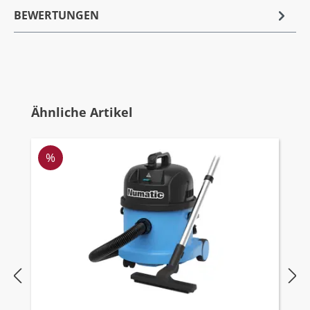
BEWERTUNGEN
Produktgalerie überspringen
Ähnliche Artikel
Rabatt
%