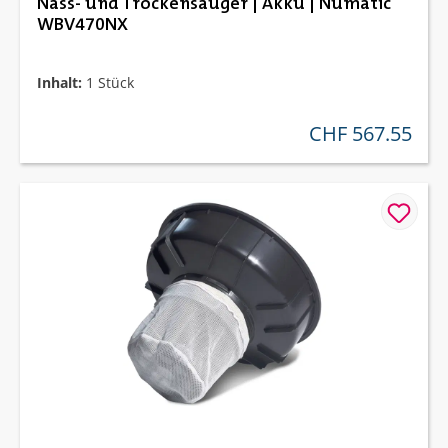
Nass- und Trockensauger | Akku | Numatic
WBV470NX
Inhalt:
1 Stück
CHF 567.55
regulärer preis: