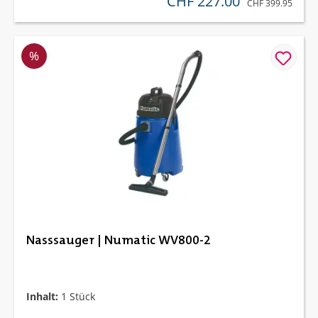
CHF 227.00
REGULÄRER PREIS
CHF 399.95
Rabatt
%
Nasssauger | Numatic WV800-2
Inhalt:
1 Stück