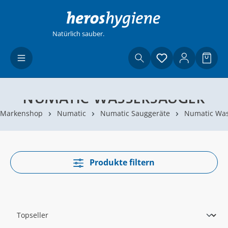
Zum Hauptinhalt springen
Natürlich sauber.
Du hast 0 Produ
Waren
NUMATIC WASSERSAUGER
Markenshop
Numatic
Numatic Sauggeräte
Numatic Was
Produkte filtern