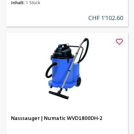
Inhalt:
1 Stück
CHF 1’102.60
regulärer preis:
Nasssauger | Numatic WVD1800DH-2