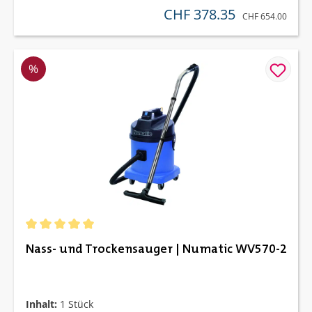
CHF 378.35
verkaufspreis:
REGULÄRER PREIS
CHF 654.00
Rabatt
%
Durchschnittliche Bewertung von 5 von 5 Sternen
Nass- und Trockensauger | Numatic WV570-2
Inhalt:
1 Stück