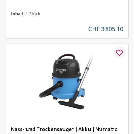
Inhalt:
1 Stück
CHF 3’805.10
regulärer preis:
Nass- und Trockensauger | Akku | Numatic