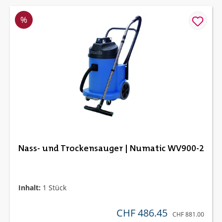
Rabatt
%
Nass- und Trockensauger | Numatic WV900-2
Inhalt:
1 Stück
CHF 486.45
verkaufspreis:
REGULÄRER PREIS
CHF 881.00