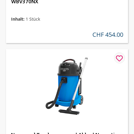
WBV370NX
Inhalt:
1 Stück
CHF 454.00
regulärer preis: