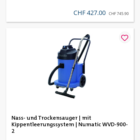
CHF 427.00
verkaufspreis:
REGULÄRER PREIS
CHF 745.90
Nass- und Trockensauger | mit
Kippentleerungssystem | Numatic WVD-900-
2