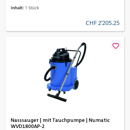
Inhalt:
1 Stück
CHF 2’205.25
regulärer preis:
Nasssauger | mit Tauchpumpe | Numatic
WVD1800AP-2