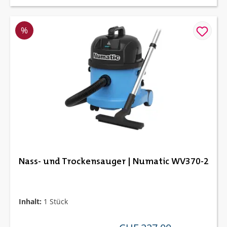
Rabatt
%
Nass- und Trockensauger | Numatic WV370-2
Inhalt:
1 Stück
verkaufspreis: